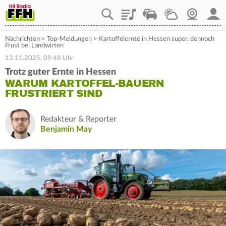
Playlist
Staupilot
Wetter
Webcam
Mein
Nachrichten
>
Top-Meldungen
>
Kartoffelernte in Hessen super, dennoch
Frust bei Landwirten
13.11.2025, 09:48 Uhr
Trotz guter Ernte in Hessen
WARUM KARTOFFEL-BAUERN
FRUSTRIERT SIND
Redakteur & Reporter
Benjamin May