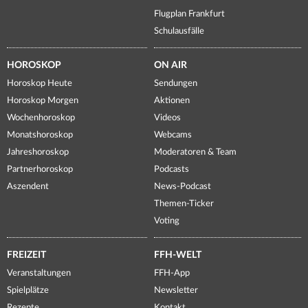
Flugplan Frankfurt
Schulausfälle
HOROSKOP
ON AIR
Horoskop Heute
Sendungen
Horoskop Morgen
Aktionen
Wochenhoroskop
Videos
Monatshoroskop
Webcams
Jahreshoroskop
Moderatoren & Team
Partnerhoroskop
Podcasts
Aszendent
News-Podcast
Themen-Ticker
Voting
FREIZEIT
FFH-WELT
Veranstaltungen
FFH-App
Spielplätze
Newsletter
Rezepte
Kontakt