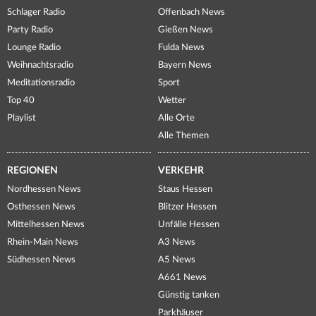
Schlager Radio
Offenbach News
Party Radio
Gießen News
Lounge Radio
Fulda News
Weihnachtsradio
Bayern News
Meditationsradio
Sport
Top 40
Wetter
Playlist
Alle Orte
Alle Themen
REGIONEN
VERKEHR
Nordhessen News
Staus Hessen
Osthessen News
Blitzer Hessen
Mittelhessen News
Unfälle Hessen
Rhein-Main News
A3 News
Südhessen News
A5 News
A661 News
Günstig tanken
Parkhäuser