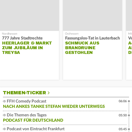
777 Jahre Stadtrechte
Fassungslos-Tat in Lauterbach
HEERLAGER & MARKT
SCHMUCK AUS
A
ZUM JUBILÄUM IN
BRANDRUINE
A
TREYSA
GESTOHLEN
D
THEMEN-TICKER
FFH Comedy Podcast
06:06
NACH ANKES TANKE STEFAN WIEDER UNTERWEGS
Die Themen des Tages
05:50
PODCAST FÜR DEUTSCHLAND
Podcast von Eintracht Frankfurt
05:45