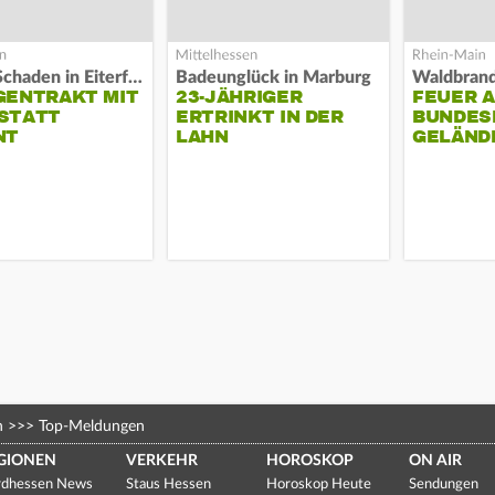
Hoher Schaden in Eiterfeld
Badeunglück in Marburg
GENTRAKT MIT
23-JÄHRIGER
FEUER 
STATT
ERTRINKT IN DER
BUNDESP
NT
LAHN
GELÄND
n
>>>
Top-Meldungen
GIONEN
VERKEHR
HOROSKOP
ON AIR
dhessen News
Staus Hessen
Horoskop Heute
Sendungen