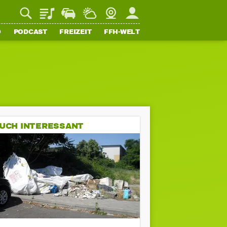
Playlist
Staupilot
Wetter
Webcam
Mein FFH
O
PODCAST
FREIZEIT
FFH-WELT
UCH INTERESSANT