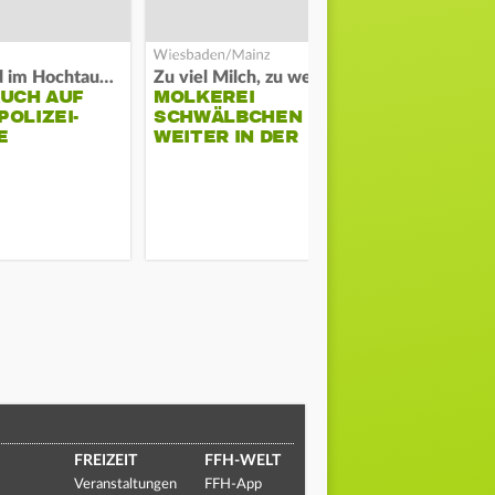
Waldbrand im Hochtaunuskreis
Zu viel Milch, zu wenig Abnehme
AUCH AUF
MOLKEREI
DARMSTAD
OLIZEI-
SCHWÄLBCHEN
ERKÄMPFT
E
WEITER IN DER
GEGEN KI
KRISE
FREIZEIT
FFH-WELT
Veranstaltungen
FFH-App