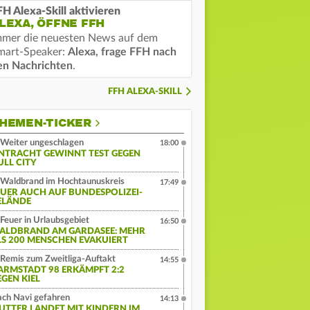
FH Alexa-Skill aktivieren
LEXA, ÖFFNE FFH
mmer die neuesten News auf dem
mart-Speaker:
Alexa, frage FFH nach
en Nachrichten
.
FFH ALEXA-SKILL
HEMEN-TICKER
Weiter ungeschlagen
18:00
INTRACHT GEWINNT TEST GEGEN
ULL CITY
Waldbrand im Hochtaunuskreis
17:49
EUER AUCH AUF BUNDESPOLIZEI-
ELÄNDE
Feuer in Urlaubsgebiet
16:50
ALDBRAND AM GARDASEE: MEHR
LS 200 MENSCHEN EVAKUIERT
Remis zum Zweitliga-Auftakt
14:55
ARMSTADT 98 ERKÄMPFT 2:2
EGEN KIEL
ch Navi gefahren
14:13
UTTER LANDET MIT KINDERN IM