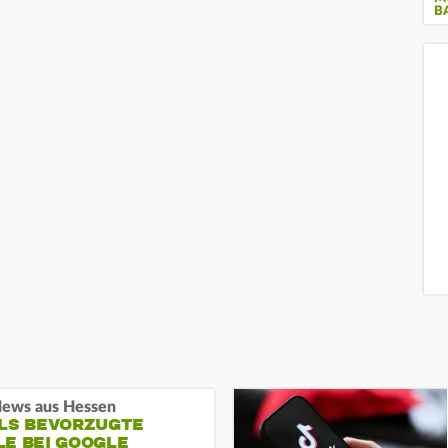
B
ews aus Hessen
ALS BEVORZUGTE
LE BEI GOOGLE