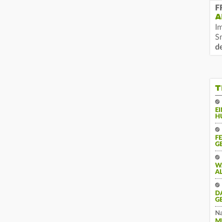
F
A
I
S
d
T
E
H
F
G
W
A
D
G
Na
M