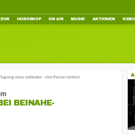
KEHR
HOROSKOP
ON AIR
MUSIK
AKTIONEN
VIDE
A
lugzeug muss notlanden - eine Person verletzt
im
BEI BEINAHE-