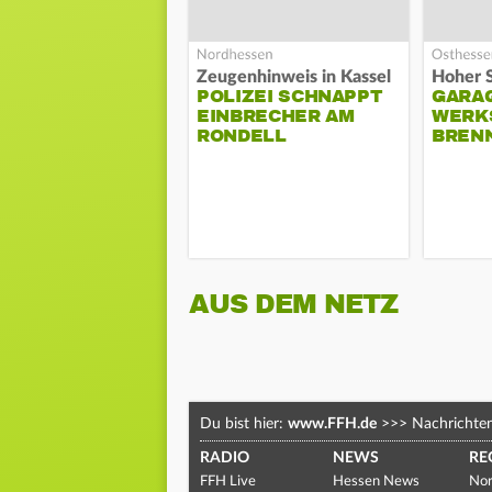
Zeugenhinweis in Kassel
POLIZEI SCHNAPPT
GARA
EINBRECHER AM
WERK
RONDELL
BREN
AUS DEM NETZ
Du bist hier:
www.FFH.de
>>>
Nachrichte
RADIO
NEWS
RE
FFH Live
Hessen News
Nor