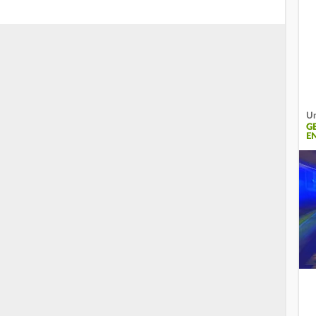
Um
G
E