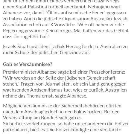
Jahr unter dem Eindruck des verheerenden Gaza-Kriegs
einen Staat Palästina formell anerkannt. Netanjahu warf
Albanese vor, damit "Öl ins antisemitische Feuer" gegossen
zu haben. Auch die jüdische Organisation Australian Jewish
Association erhob auf X Vorwürfe: "Wie oft haben wir die
Regierung gewarnt? Kein einziges Mal hatten wir das Gefühl,
dass sie zugehört hat."
Israels Staatspräsident Izchak Herzog forderte Australien zu
mehr Schutz der jüdischen Gemeinde auf.
Gab es Versäumnisse?
Premierminister Albanese sagte bei einer Pressekonferenz:
"Wir werden an der Seite der jüdischen Gemeinschaft
stehen." Fragen von Journalisten, ob sein Land genug gegen
wachsenden Antisemitismus tue, wies er zurück. Australien
nehme das Thema ernst, sagte Albanese.
Mögliche Versäumnisse der Sicherheitsbehörden dürften
nach dem Anschlag jedoch in den Fokus rücken. Bei der
Veranstaltung am Bondi Beach gab es
Sicherheitsvorkehrungen, so habe unter anderem die Polizei
patrouilliert, hieß es. Die Polizei kündigte eine verstärkte