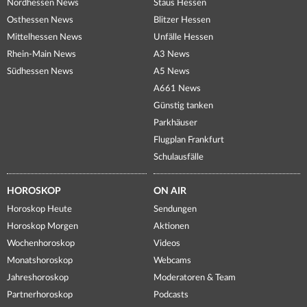
Nordhessen News
Staus Hessen
Osthessen News
Blitzer Hessen
Mittelhessen News
Unfälle Hessen
Rhein-Main News
A3 News
Südhessen News
A5 News
A661 News
Günstig tanken
Parkhäuser
Flugplan Frankfurt
Schulausfälle
HOROSKOP
ON AIR
Horoskop Heute
Sendungen
Horoskop Morgen
Aktionen
Wochenhoroskop
Videos
Monatshoroskop
Webcams
Jahreshoroskop
Moderatoren & Team
Partnerhoroskop
Podcasts