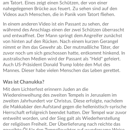
am Tatort. Eines zeigt einen Schützen, der von einer
nahegelegenen Brücke aus feuert. Zu sehen sind auf den
Videos auch Menschen, die in Panik vom Tatort fliehen.
In einem anderen Video ist ein Passant zu sehen, der
während des Anschlags einen der zwei Schützen überrascht
und entwaffnet. Der Mann springt dem Angreifer zunächst
von hinten auf den Rücken. Nach einem kurzen Gerangel
nimmt er ihm das Gewehr ab. Der mutmaßliche Täter, der
zuvor noch um sich geschossen hatte, entkommt hinkend. In
australischen Medien wird der Passant als "Held" gefeiert.
Auch US-Präsident Donald Trump lobte den Mut des
Mannes. Dieser habe vielen Menschen das Leben gerettet.
Was ist Chanukka?
Mit dem Lichterfest erinnern Juden an die
Wiedereinweihung des zweiten Tempels in Jerusalem im
zweiten Jahrhundert vor Christus. Diese erfolgte, nachdem
die Makkabäer den Aufstand gegen die hellenistisch-syrische
Herrschaft erfolgreich beendet hatten. Der Tempel war zuvor
entweiht worden, und der Sieg galt als Wiederherstellung
der religiösen Freiheit. Der Überlieferung nach reichte das
geweihte Öl für den Tempelleuchter auf wundersame Weise