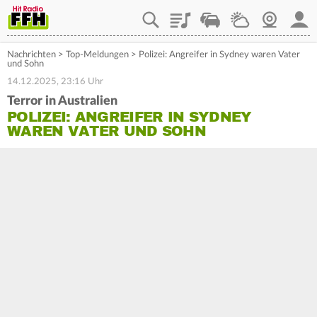
Playlist
Staupilot
Wetter
Webcam
Mein
Nachrichten
>
Top-Meldungen
>
Polizei: Angreifer in Sydney waren Vater
und Sohn
14.12.2025, 23:16 Uhr
Terror in Australien
POLIZEI: ANGREIFER IN SYDNEY
WAREN VATER UND SOHN