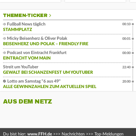
THEMEN-TICKER
Fußball News täglich
00:10
STAMMPLATZ
Micky Beisenherz & Oliver Polak
00:01
BEISENHERZ UND POLAK – FRIENDLY FIRE
Podcast von Eintracht Frankfurt
00:00
EINTRACHT VOM MAIN
Streit um YouTuber
22:40
GEWALT BEI SCHANZENFEST UM YOUTUBER
Lotto am Samstag "6 aus 49"
20:00
ALLE GEWINNZAHLEN ZUM AKTUELLEN SPIEL
AUS DEM NETZ
Du bist hier:
www.FFH.de
>>>
Nachrichten
>>>
Top-Meldungen