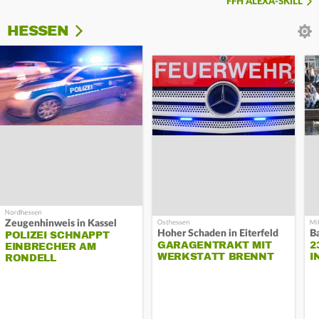
FFH ALEXA-SKILL
HESSEN
Zeugenhinweis in Kassel
Hoher Schaden in Eiterfeld
B
POLIZEI SCHNAPPT
GARAGENTRAKT MIT
2
EINBRECHER AM
WERKSTATT BRENNT
I
RONDELL