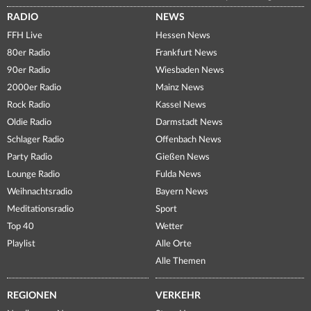
RADIO
NEWS
FFH Live
Hessen News
80er Radio
Frankfurt News
90er Radio
Wiesbaden News
2000er Radio
Mainz News
Rock Radio
Kassel News
Oldie Radio
Darmstadt News
Schlager Radio
Offenbach News
Party Radio
Gießen News
Lounge Radio
Fulda News
Weihnachtsradio
Bayern News
Meditationsradio
Sport
Top 40
Wetter
Playlist
Alle Orte
Alle Themen
REGIONEN
VERKEHR