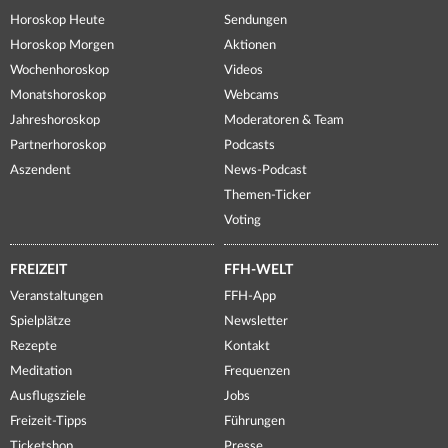
Horoskop Heute
Sendungen
Horoskop Morgen
Aktionen
Wochenhoroskop
Videos
Monatshoroskop
Webcams
Jahreshoroskop
Moderatoren & Team
Partnerhoroskop
Podcasts
Aszendent
News-Podcast
Themen-Ticker
Voting
FREIZEIT
FFH-WELT
Veranstaltungen
FFH-App
Spielplätze
Newsletter
Rezepte
Kontakt
Meditation
Frequenzen
Ausflugsziele
Jobs
Freizeit-Tipps
Führungen
Ticketshop
Presse