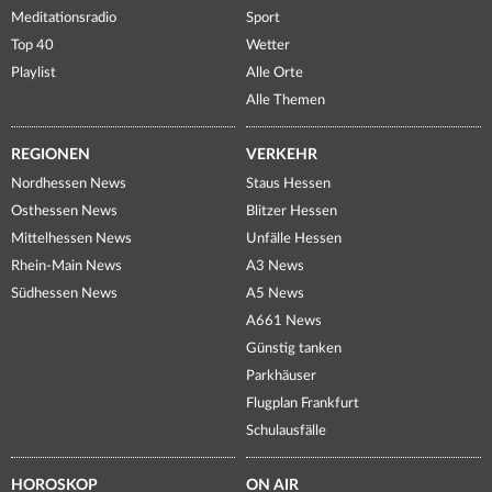
Meditationsradio
Sport
Top 40
Wetter
Playlist
Alle Orte
Alle Themen
REGIONEN
VERKEHR
Nordhessen News
Staus Hessen
Osthessen News
Blitzer Hessen
Mittelhessen News
Unfälle Hessen
Rhein-Main News
A3 News
Südhessen News
A5 News
A661 News
Günstig tanken
Parkhäuser
Flugplan Frankfurt
Schulausfälle
HOROSKOP
ON AIR