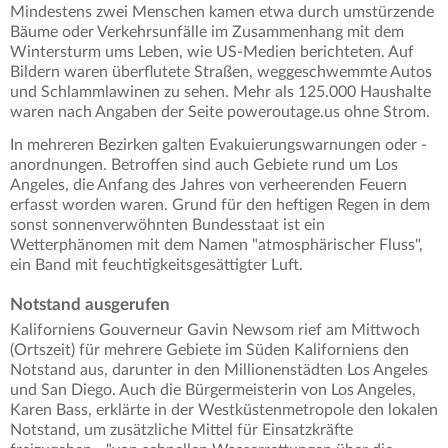
Mindestens zwei Menschen kamen etwa durch umstürzende
Bäume oder Verkehrsunfälle im Zusammenhang mit dem
Wintersturm ums Leben, wie US-Medien berichteten. Auf
Bildern waren überflutete Straßen, weggeschwemmte Autos
und Schlammlawinen zu sehen. Mehr als 125.000 Haushalte
waren nach Angaben der Seite poweroutage.us ohne Strom.
In mehreren Bezirken galten Evakuierungswarnungen oder -
anordnungen. Betroffen sind auch Gebiete rund um Los
Angeles, die Anfang des Jahres von verheerenden Feuern
erfasst worden waren. Grund für den heftigen Regen in dem
sonst sonnenverwöhnten Bundesstaat ist ein
Wetterphänomen mit dem Namen "atmosphärischer Fluss",
ein Band mit feuchtigkeitsgesättigter Luft.
Notstand ausgerufen
Kaliforniens Gouverneur Gavin Newsom rief am Mittwoch
(Ortszeit) für mehrere Gebiete im Süden Kaliforniens den
Notstand aus, darunter in den Millionenstädten Los Angeles
und San Diego. Auch die Bürgermeisterin von Los Angeles,
Karen Bass, erklärte in der Westküstenmetropole den lokalen
Notstand, um zusätzliche Mittel für Einsatzkräfte