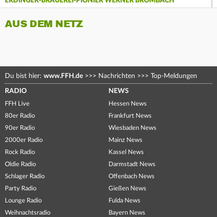
ERDINGER-BRAUEREI-PIONIER WERNER BROMBACH
AUS DEM NETZ
Du bist hier:
www.FFH.de
>>>
Nachrichten
>>>
Top-Meldungen
RADIO
NEWS
FFH Live
Hessen News
80er Radio
Frankfurt News
90er Radio
Wiesbaden News
2000er Radio
Mainz News
Rock Radio
Kassel News
Oldie Radio
Darmstadt News
Schlager Radio
Offenbach News
Party Radio
Gießen News
Lounge Radio
Fulda News
Weihnachtsradio
Bayern News