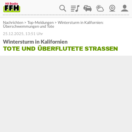
Playlist
Staupilot
Wetter
Webcam
Mein
Nachrichten
>
Top-Meldungen
>
Wintersturm in Kalifornien:
Überschwemmungen und Tote
25.12.2025, 13:51 Uhr
Wintersturm in Kalifornien
TOTE UND ÜBERFLUTETE STRASSEN