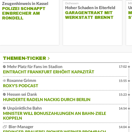
Zeugenhinweis in Kassel
Hoher Schaden in Eiterfeld
Un
POLIZEI SCHNAPPT
GARAGENTRAKT MIT
M
EINBRECHER AM
WERKSTATT BRENNT
S
RONDELL
THEMEN-TICKER
Mehr Platz für Fans im Stadion
17:02
EINTRACHT FRANKFURT ERHÖHT KAPAZITÄT
Roxanne Grimm
15:55
ROXY'S PODCAST
Hessen sei Dank
15:23
HUNDERTE RADELN NACKIG DURCH BERLIN
Unpünktliche Bahn
14:54
MINISTER WILL BONUSZAHLUNGEN AN BAHN-ZIELE
KOPPELN
Bier-Manager
14:04