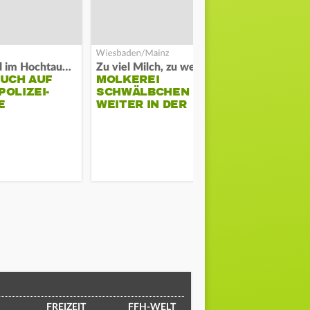
Waldbrand im Hochtaunuskreis
Zu viel Milch, zu wenig Abnehme
AUCH AUF
MOLKEREI
DARMSTAD
OLIZEI-
SCHWÄLBCHEN
ERKÄMPFT
E
WEITER IN DER
GEGEN KI
KRISE
FREIZEIT
FFH-WELT