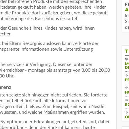
e der betroffenen Produkte mit den entsprechenden
F
sdaten gekauft haben, werden gebeten, ihre Kinder
A
ern die Produkte dort zurückzugeben, wo diese gekauft
I
ohne Vorlage des Kassenbons erstattet.
S
d
h der Gesundheit ihres Kindes haben, wird ihnen
rechen.
 bei Eltern Besorgnis auslösen kann", erklärte der
ansparente Informationen sowie Unterstützung
T
herservice zur Verfügung. Dieser sei unter der
M
D
 erreichbar - montags bis samstags von 8.00 bis 20.00
00 Uhr.
P
arenz
H
ch zeigte sich hingegen nicht zufrieden. Sie forderte
nsmittelbehörde auf, alle Informationen zu
R
Fragen offen, hieß es. Zum Beispiel, seit wann Nestlé
 wussten, und welche Maßnahmen ergriffen wurden.
O
e Symptome oder Erkrankungen aufgetreten sind, dabei
t überprüfbar – denn der Rückruf kam erst heute