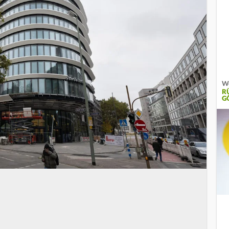
W
R
G