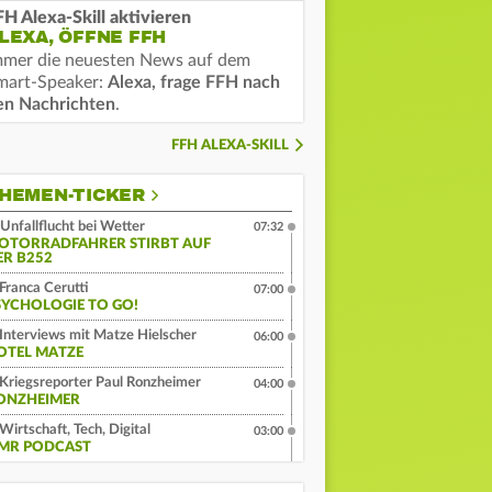
FH Alexa-Skill aktivieren
LEXA, ÖFFNE FFH
mmer die neuesten News auf dem
mart-Speaker:
Alexa, frage FFH nach
en Nachrichten
.
FFH ALEXA-SKILL
HEMEN-TICKER
Unfallflucht bei Wetter
07:32
OTORRADFAHRER STIRBT AUF
ER B252
Franca Cerutti
07:00
SYCHOLOGIE TO GO!
Interviews mit Matze Hielscher
06:00
OTEL MATZE
Kriegsreporter Paul Ronzheimer
04:00
ONZHEIMER
Wirtschaft, Tech, Digital
03:00
MR PODCAST