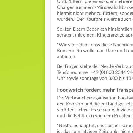
Und: "Eltern, die eines oder mehrer
Chargennummern/Mindesthaltbarkeit
hiermit nicht mehr zu füttern, sond
wurden." Der Kaufpreis werde auch 
Sollten Eltern Bedenken hinsichtlic
geraten, mit einem Kinderarzt zu sp
"Wir verstehen, dass diese Nachricht
Konzern. So wolle man klare und tr
anbieten.
Bei Fragen stehe der Nestlé Verbrauc
Telefonnummer +49 (0) 800 2344 944
Uhr sowie sonntags von 8.00 bis 18.
Foodwatch fordert mehr Transp
Die Verbraucherorganisation Foodwat
den Konzern und die zuständige Lebe
veröffentlichen. Es seien noch viele 
und die Behörden von dem Problem
"Nestlé behauptet, dass bisher kein
ist das zum jetzigen Zeitpunkt nich