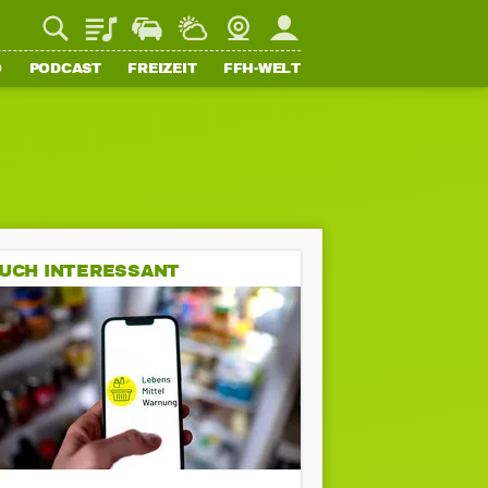
Playlist
Staupilot
Wetter
Webcam
Mein FFH
O
PODCAST
FREIZEIT
FFH-WELT
UCH INTERESSANT