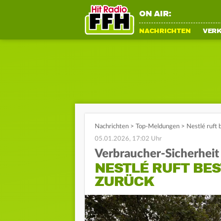
ON AIR:
NACHRICHTEN
VER
Nachrichten
>
Top-Meldungen
>
Nestlé ruft
05.01.2026, 17:02 Uhr
Verbraucher-Sicherheit
NESTLÉ RUFT BE
ZURÜCK