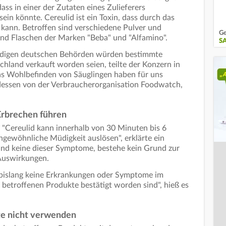
dass in einer der Zutaten eines Zulieferers
in könnte. Cereulid ist ein Toxin, dass durch das
 kann. Betroffen sind verschiedene Pulver und
Ge
und Flaschen der Marken "Beba" und "Alfamino".
S
ndigen deutschen Behörden würden bestimmte
chland verkauft worden seien, teilte der Konzern in
das Wohlbefinden von Säuglingen haben für uns
erdessen von der Verbraucherorganisation Foodwatch,
Erbrechen führen
"Cereulid kann innerhalb von 30 Minuten bis 6
gewöhnliche Müdigkeit auslösen", erklärte ein
nd keine dieser Symptome, bestehe kein Grund zur
 Auswirkungen.
s bislang keine Erkrankungen oder Symptome im
etroffenen Produkte bestätigt worden sind", hieß es
kte nicht verwenden