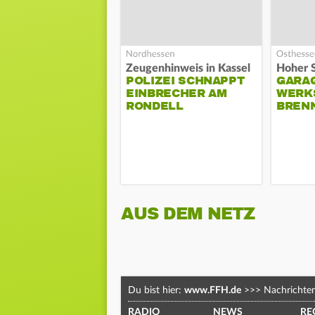
Zeugenhinweis in Kassel
POLIZEI SCHNAPPT
GARA
EINBRECHER AM
WERK
RONDELL
BREN
AUS DEM NETZ
Du bist hier:
www.FFH.de
>>>
Nachrichte
RADIO
NEWS
RE