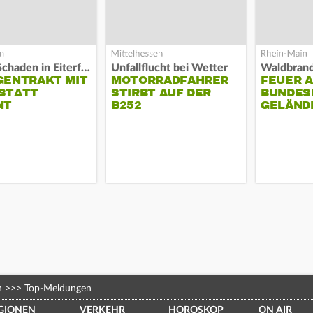
Hoher Schaden in Eiterfeld
Unfallflucht bei Wetter
GENTRAKT MIT
MOTORRADFAHRER
FEUER 
STATT
STIRBT AUF DER
BUNDESP
NT
B252
GELÄND
n
>>>
Top-Meldungen
GIONEN
VERKEHR
HOROSKOP
ON AIR