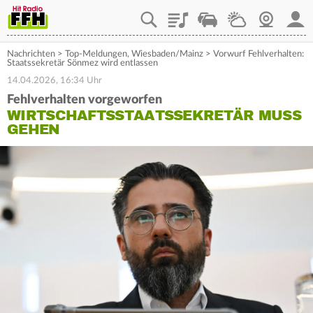
Playlist
Staupilot
Wetter
Webcam
Mein
Nachrichten
>
Top-Meldungen
,
Wiesbaden/Mainz
>
Vorwurf Fehlverhalten:
Staatssekretär Sönmez wird entlassen
14.04.2026, 16:34 Uhr
Fehlverhalten vorgeworfen
WIRTSCHAFTSSTAATSSEKRETÄR MUSS
GEHEN