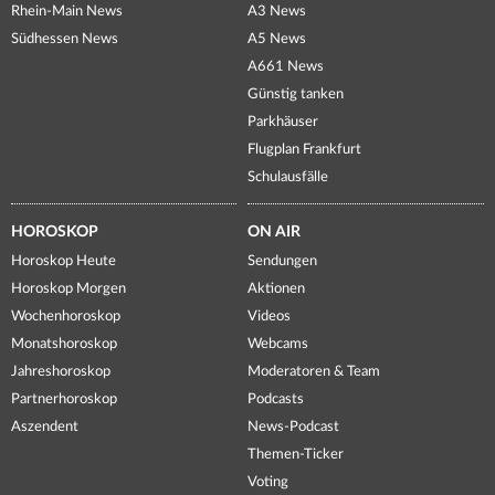
Rhein-Main News
A3 News
Südhessen News
A5 News
A661 News
Günstig tanken
Parkhäuser
Flugplan Frankfurt
Schulausfälle
HOROSKOP
ON AIR
Horoskop Heute
Sendungen
Horoskop Morgen
Aktionen
Wochenhoroskop
Videos
Monatshoroskop
Webcams
Jahreshoroskop
Moderatoren & Team
Partnerhoroskop
Podcasts
Aszendent
News-Podcast
Themen-Ticker
Voting