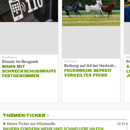
Einsatz im Bergpark
P
Rettung auf A4 bei Herleshausen
MANN MIT
A
FEUERWEHR BEFREIT
SCHRECKSCHUSSWAFFE
L
VERKEILTES PFERD
FESTGENOMMEN
J
THEMEN-TICKER
News-Ticker zur Hitzewelle
12:10
BAUERN FORDERN MEHR UND SCHNELLERE HILFEN