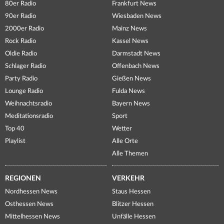
80er Radio
Frankfurt News
90er Radio
Wiesbaden News
2000er Radio
Mainz News
Rock Radio
Kassel News
Oldie Radio
Darmstadt News
Schlager Radio
Offenbach News
Party Radio
Gießen News
Lounge Radio
Fulda News
Weihnachtsradio
Bayern News
Meditationsradio
Sport
Top 40
Wetter
Playlist
Alle Orte
Alle Themen
REGIONEN
VERKEHR
Nordhessen News
Staus Hessen
Osthessen News
Blitzer Hessen
Mittelhessen News
Unfälle Hessen