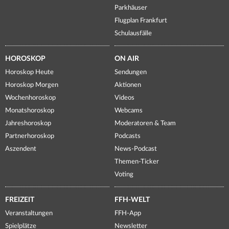
Parkhäuser
Flugplan Frankfurt
Schulausfälle
HOROSKOP
ON AIR
Horoskop Heute
Sendungen
Horoskop Morgen
Aktionen
Wochenhoroskop
Videos
Monatshoroskop
Webcams
Jahreshoroskop
Moderatoren & Team
Partnerhoroskop
Podcasts
Aszendent
News-Podcast
Themen-Ticker
Voting
FREIZEIT
FFH-WELT
Veranstaltungen
FFH-App
Spielplätze
Newsletter