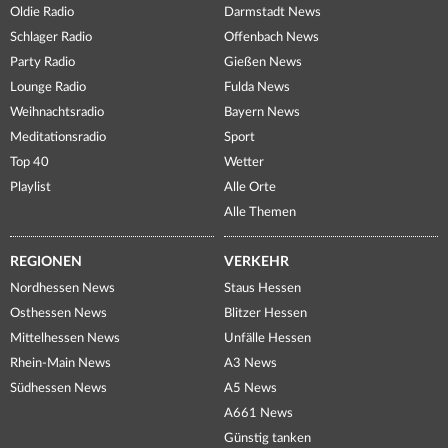
Oldie Radio
Darmstadt News
Schlager Radio
Offenbach News
Party Radio
Gießen News
Lounge Radio
Fulda News
Weihnachtsradio
Bayern News
Meditationsradio
Sport
Top 40
Wetter
Playlist
Alle Orte
Alle Themen
REGIONEN
VERKEHR
Nordhessen News
Staus Hessen
Osthessen News
Blitzer Hessen
Mittelhessen News
Unfälle Hessen
Rhein-Main News
A3 News
Südhessen News
A5 News
A661 News
Günstig tanken