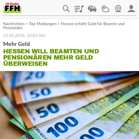
Playlist
Staupilot
Wetter
Webcam
Mein
Nachrichten
>
Top-Meldungen
>
Hessen erhöht Geld für Beamte und
Pensionäre
12.05.2026, 20:03 Uhr
Mehr Geld
HESSEN WILL BEAMTEN UND
PENSIONÄREN MEHR GELD
ÜBERWEISEN