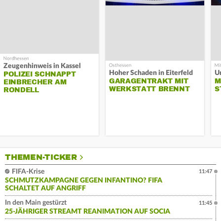
Zeugenhinweis in Kassel
Hoher Schaden in Eiterfeld
Un
POLIZEI SCHNAPPT
GARAGENTRAKT MIT
M
EINBRECHER AM
WERKSTATT BRENNT
S
RONDELL
THEMEN-TICKER
FIFA-Krise
11:47
SCHMUTZKAMPAGNE GEGEN INFANTINO? FIFA
SCHALTET AUF ANGRIFF
In den Main gestürzt
11:45
25-JÄHRIGER STREAMT REANIMATION AUF SOCIA