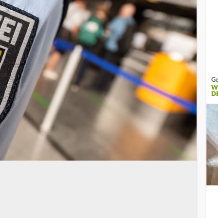
Ge
W
D