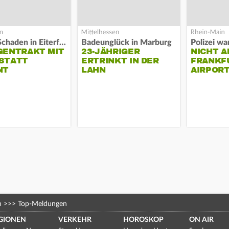
Hoher Schaden in Eiterfeld
Badeunglück in Marburg
GENTRAKT MIT
23-JÄHRIGER
NICHT A
STATT
ERTRINKT IN DER
FRANKF
NT
LAHN
AIRPORT
n
>>>
Top-Meldungen
GIONEN
VERKEHR
HOROSKOP
ON AIR