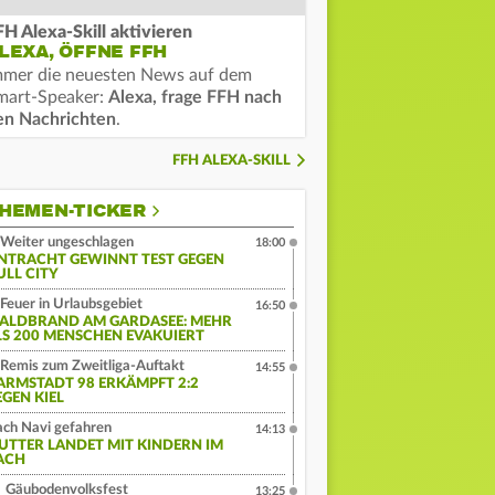
FH Alexa-Skill aktivieren
LEXA, ÖFFNE FFH
mmer die neuesten News auf dem
mart-Speaker:
Alexa, frage FFH nach
en Nachrichten
.
FFH ALEXA-SKILL
HEMEN-TICKER
Weiter ungeschlagen
18:00
INTRACHT GEWINNT TEST GEGEN
ULL CITY
Feuer in Urlaubsgebiet
16:50
ALDBRAND AM GARDASEE: MEHR
LS 200 MENSCHEN EVAKUIERT
Remis zum Zweitliga-Auftakt
14:55
ARMSTADT 98 ERKÄMPFT 2:2
EGEN KIEL
ch Navi gefahren
14:13
UTTER LANDET MIT KINDERN IM
ACH
Gäubodenvolksfest
13:25