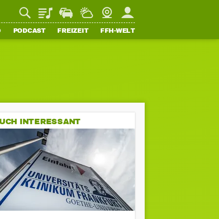
Playlist
Staupilot
Wetter
Webcam
Mein FFH
O
PODCAST
FREIZEIT
FFH-WELT
UCH INTERESSANT