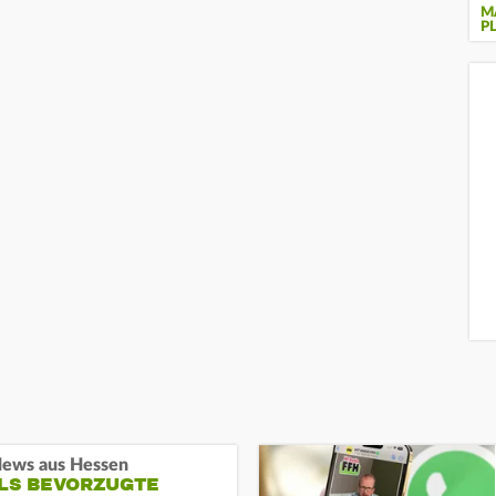
M
P
ews aus Hessen
ALS BEVORZUGTE