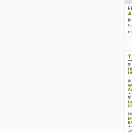
F
A
I
S
d
T
E
H
W
A
D
G
Na
M
B