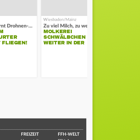
Polizei warnt Drohnen-Besitzer
Zu viel Milch, zu wenig Abnehme
M
MOLKEREI
DARMSTAD
URTER
SCHWÄLBCHEN
ERKÄMPFT
 FLIEGEN!
WEITER IN DER
GEGEN KI
KRISE
FREIZEIT
FFH-WELT