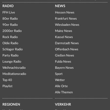
RADIO
NEWS
FFH Live
Hessen News
80er Radio
Frankfurt News
90er Radio
Wiesbaden News
2000er Radio
Mainz News
Rock Radio
Kassel News
Oldie Radio
Darmstadt News
Schlager Radio
Offenbach News
Party Radio
Gießen News
Lounge Radio
Fulda News
Weihnachtsradio
Bayern News
Meditationsradio
Sport
Top 40
Wetter
Playlist
Alle Orte
Alle Themen
REGIONEN
VERKEHR