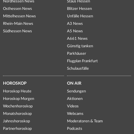
Nordhessen News
Staus Hessen
Osthessen News
Blitzer Hessen
Mittelhessen News
Unfälle Hessen
Rhein-Main News
A3 News
Südhessen News
A5 News
A661 News
Günstig tanken
Parkhäuser
Flugplan Frankfurt
Schulausfälle
HOROSKOP
ON AIR
Horoskop Heute
Sendungen
Horoskop Morgen
Aktionen
Wochenhoroskop
Videos
Monatshoroskop
Webcams
Jahreshoroskop
Moderatoren & Team
Partnerhoroskop
Podcasts