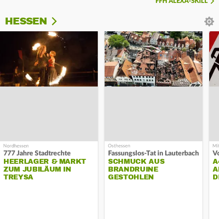
FFH ALEXA-SKILL
HESSEN
777 Jahre Stadtrechte
Fassungslos-Tat in Lauterbach
HEERLAGER & MARKT
SCHMUCK AUS
A
ZUM JUBILÄUM IN
BRANDRUINE
A
TREYSA
GESTOHLEN
D