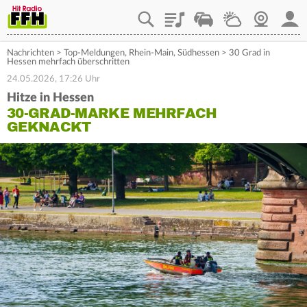
Playlist
Staupilot
Wetter
Webcam
Mein
Nachrichten
>
Top-Meldungen
,
Rhein-Main
,
Südhessen
>
30 Grad in
Hessen mehrfach überschritten
24.05.2026, 17:26 Uhr
Hitze in Hessen
30-GRAD-MARKE MEHRFACH
GEKNACKT