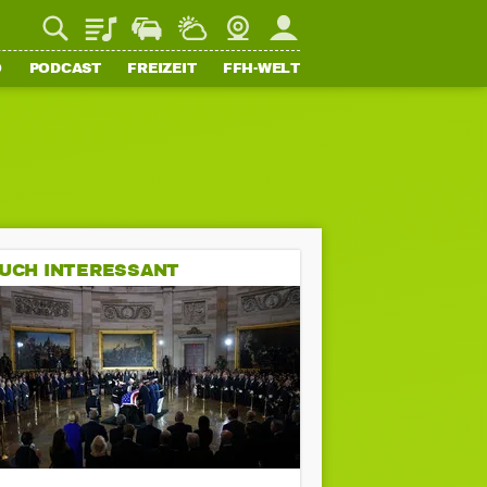
Playlist
Staupilot
Wetter
Webcam
Mein FFH
O
PODCAST
FREIZEIT
FFH-WELT
UCH INTERESSANT