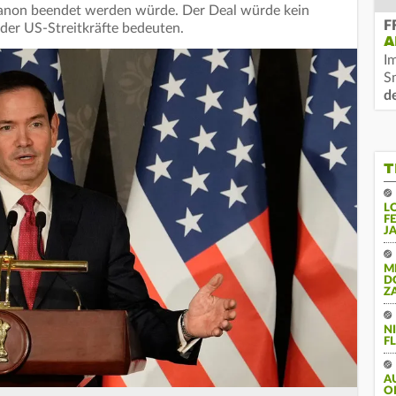
ibanon beendet werden würde. Der Deal würde kein
F
der US-Streitkräfte bedeuten.
A
I
S
d
T
L
F
J
M
D
Z
N
FL
A
O