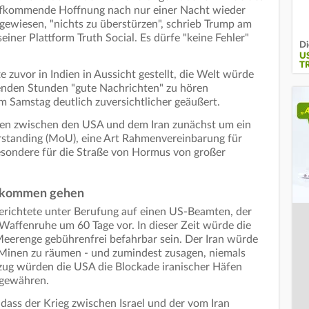
aufkommende Hoffnung nach nur einer Nacht wieder
ngewiesen, "nichts zu überstürzen", schrieb Trump am
einer Plattform Truth Social. Es dürfe "keine Fehler"
Di
U
T
zuvor in Indien in Aussicht gestellt, die Welt würde
nden Stunden "gute Nachrichten" zu hören
 Samstag deutlich zuversichtlicher geäußert.
gen zwischen den USA und dem Iran zunächst um ein
tanding (MoU), eine Art Rahmenvereinbarung für
esondere für die Straße von Hormus von großer
abkommen gehen
erichtete unter Berufung auf einen US-Beamten, der
Waffenruhe um 60 Tage vor. In dieser Zeit würde die
Meerenge gebührenfrei befahrbar sein. Der Iran würde
en Minen zu räumen - und zumindest zusagen, niemals
ug würden die USA die Blockade iranischer Häfen
gewähren.
ass der Krieg zwischen Israel und der vom Iran