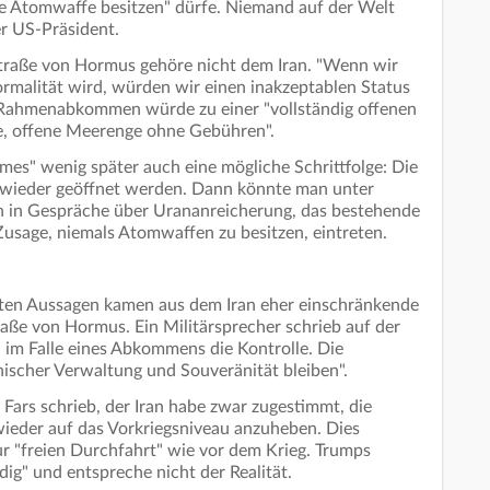
eine Atomwaffe besitzen" dürfe. Niemand auf der Welt
er US-Präsident.
Straße von Hormus gehöre nicht dem Iran. "Wenn wir
ormalität wird, würden wir einen inakzeptablen Status
s Rahmenabkommen würde zu einer "vollständig offenen
e, offene Meerenge ohne Gebühren".
imes" wenig später auch eine mögliche Schrittfolge: Die
wieder geöffnet werden. Dann könnte man unter
 in Gespräche über Urananreicherung, das bestehende
usage, niemals Atomwaffen zu besitzen, eintreten.
ten Aussagen kamen aus dem Iran eher einschränkende
raße von Hormus. Ein Militärsprecher schrieb auf der
 im Falle eines Abkommens die Kontrolle. Die
nischer Verwaltung und Souveränität bleiben".
Fars schrieb, der Iran habe zwar zugestimmt, die
wieder auf das Vorkriegsniveau anzuheben. Dies
r "freien Durchfahrt" wie vor dem Krieg. Trumps
ig" und entspreche nicht der Realität.