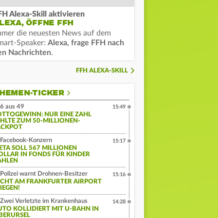
FH Alexa-Skill aktivieren
LEXA, ÖFFNE FFH
mmer die neuesten News auf dem
mart-Speaker:
Alexa, frage FFH nach
en Nachrichten
.
FFH ALEXA-SKILL
HEMEN-TICKER
6 aus 49
15:49
OTTOGEWINN: NUR EINE ZAHL
EHLTE ZUM 50-MILLIONEN-
ACKPOT
Facebook-Konzern
15:17
ETA SOLL 567 MILLIONEN
OLLAR IN FONDS FÜR KINDER
AHLEN
Polizei warnt Drohnen-Besitzer
15:16
ICHT AM FRANKFURTER AIRPORT
IEGEN!
Zwei Verletzte im Krankenhaus
14:28
UTO KOLLIDIERT MIT U-BAHN IN
BERURSEL