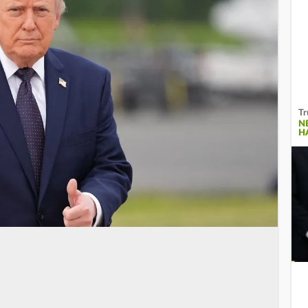
Tr
N
A