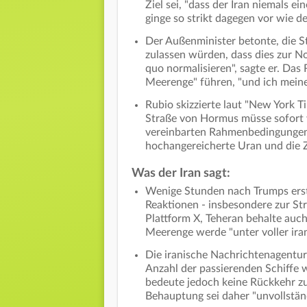
Ziel sei, "dass der Iran niemals 
ginge so strikt dagegen vor wie d
Der Außenminister betonte, die 
zulassen würden, dass dies zur N
quo normalisieren", sagte er. Da
Meerenge" führen, "und ich mein
Rubio skizzierte laut "New York T
Straße von Hormus müsse sofort 
vereinbarten Rahmenbedingungen
hochangereicherte Uran und die Z
Was der Iran sagt:
Wenige Stunden nach Trumps ers
Reaktionen - insbesondere zur St
Plattform X, Teheran behalte auch
Meerenge werde "unter voller ira
Die iranische Nachrichtenagentur 
Anzahl der passierenden Schiffe 
bedeute jedoch keine Rückkehr zu
Behauptung sei daher "unvollständ