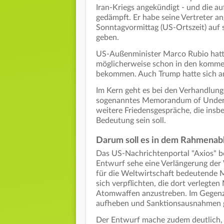
Iran-Kriegs angekündigt - und die 
gedämpft. Er habe seine Vertreter a
Sonntagvormittag (US-Ortszeit) auf s
geben.
US-Außenminister Marco Rubio hatte 
möglicherweise schon in den komme
bekommen. Auch Trump hatte sich am
Im Kern geht es bei den Verhandlun
sogenanntes Memorandum of Unders
weitere Friedensgespräche, die insb
Bedeutung sein soll.
Darum soll es in dem Rahmen
Das US-Nachrichtenportal "Axios" b
Entwurf sehe eine Verlängerung der 
für die Weltwirtschaft bedeutende 
sich verpflichten, die dort verlegt
Atomwaffen anzustreben. Im Gegenz
aufheben und Sanktionsausnahmen 
Der Entwurf mache zudem deutlich, d