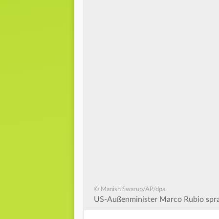
© Manish Swarup/AP/dpa
US-Außenminister Marco Rubio spra