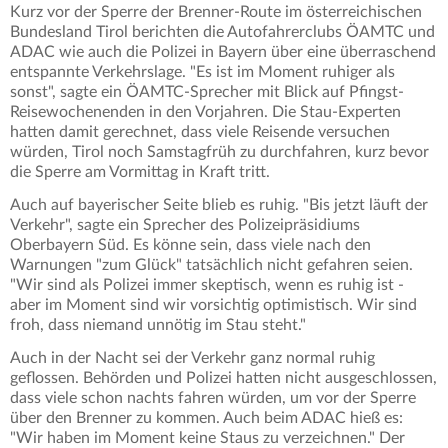
Kurz vor der Sperre der Brenner-Route im österreichischen
Bundesland Tirol berichten die Autofahrerclubs ÖAMTC und
ADAC wie auch die Polizei in Bayern über eine überraschend
entspannte Verkehrslage. "Es ist im Moment ruhiger als
sonst", sagte ein ÖAMTC-Sprecher mit Blick auf Pfingst-
Reisewochenenden in den Vorjahren. Die Stau-Experten
hatten damit gerechnet, dass viele Reisende versuchen
würden, Tirol noch Samstagfrüh zu durchfahren, kurz bevor
die Sperre am Vormittag in Kraft tritt.
Auch auf bayerischer Seite blieb es ruhig. "Bis jetzt läuft der
Verkehr", sagte ein Sprecher des Polizeipräsidiums
Oberbayern Süd. Es könne sein, dass viele nach den
Warnungen "zum Glück" tatsächlich nicht gefahren seien.
"Wir sind als Polizei immer skeptisch, wenn es ruhig ist -
aber im Moment sind wir vorsichtig optimistisch. Wir sind
froh, dass niemand unnötig im Stau steht."
Auch in der Nacht sei der Verkehr ganz normal ruhig
geflossen. Behörden und Polizei hatten nicht ausgeschlossen,
dass viele schon nachts fahren würden, um vor der Sperre
über den Brenner zu kommen. Auch beim ADAC hieß es:
"Wir haben im Moment keine Staus zu verzeichnen." Der