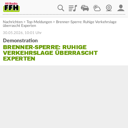
Playlist
Staupilot
Wetter
Webcam
Mein
Nachrichten
>
Top-Meldungen
>
Brenner-Sperre: Ruhige Verkehrslage
überrascht Experten
30.05.2026, 10:01 Uhr
Demonstration
BRENNER-SPERRE: RUHIGE
VERKEHRSLAGE ÜBERRASCHT
EXPERTEN