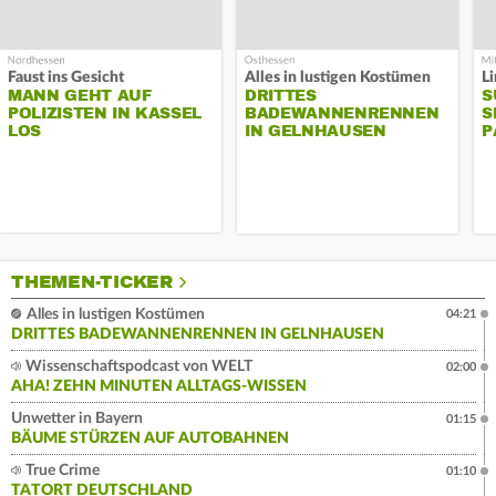
Faust ins Gesicht
Alles in lustigen Kostümen
MANN GEHT AUF
DRITTES
S
POLIZISTEN IN KASSEL
BADEWANNENRENNEN
S
LOS
IN GELNHAUSEN
P
THEMEN-TICKER
Alles in lustigen Kostümen
04:21
DRITTES BADEWANNENRENNEN IN GELNHAUSEN
Wissenschaftspodcast von WELT
02:00
AHA! ZEHN MINUTEN ALLTAGS-WISSEN
Unwetter in Bayern
01:15
BÄUME STÜRZEN AUF AUTOBAHNEN
True Crime
01:10
TATORT DEUTSCHLAND