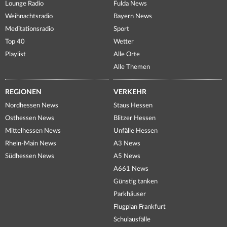
Lounge Radio
Fulda News
Weihnachtsradio
Bayern News
Meditationsradio
Sport
Top 40
Wetter
Playlist
Alle Orte
Alle Themen
REGIONEN
VERKEHR
Nordhessen News
Staus Hessen
Osthessen News
Blitzer Hessen
Mittelhessen News
Unfälle Hessen
Rhein-Main News
A3 News
Südhessen News
A5 News
A661 News
Günstig tanken
Parkhäuser
Flugplan Frankfurt
Schulausfälle