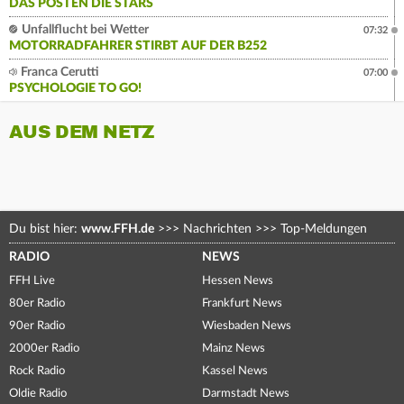
DAS POSTEN DIE STARS
Unfallflucht bei Wetter
07:32
MOTORRADFAHRER STIRBT AUF DER B252
Franca Cerutti
07:00
PSYCHOLOGIE TO GO!
AUS DEM NETZ
Du bist hier:
www.FFH.de
>>>
Nachrichten
>>>
Top-Meldungen
RADIO
NEWS
FFH Live
Hessen News
80er Radio
Frankfurt News
90er Radio
Wiesbaden News
2000er Radio
Mainz News
Rock Radio
Kassel News
Oldie Radio
Darmstadt News