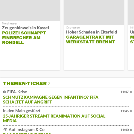
Zeugenhinweis in Kassel
Hoher Schaden in Eiterfeld
Un
POLIZEI SCHNAPPT
GARAGENTRAKT MIT
M
EINBRECHER AM
WERKSTATT BRENNT
S
RONDELL
THEMEN-TICKER
FIFA-Krise
11:47
SCHMUTZKAMPAGNE GEGEN INFANTINO? FIFA
SCHALTET AUF ANGRIFF
In den Main gestürzt
11:45
25-JÄHRIGER STREAMT REANIMATION AUF SOCIAL
MEDIA
Auf Instagram & Co
11:40