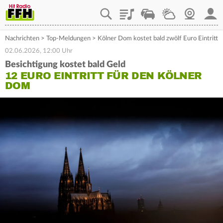
Playlist
Staupilot
Wetter
Webcam
Mein
Nachrichten
>
Top-Meldungen
>
Kölner Dom kostet bald zwölf Euro Eintritt
02.06.2026, 12:00 Uhr
Besichtigung kostet bald Geld
12 EURO EINTRITT FÜR DEN KÖLNER
DOM