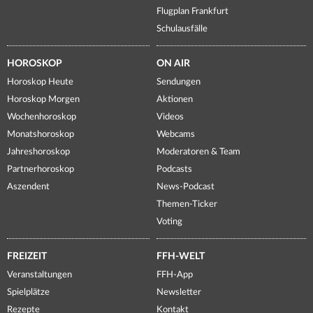
Flugplan Frankfurt
Schulausfälle
HOROSKOP
ON AIR
Horoskop Heute
Sendungen
Horoskop Morgen
Aktionen
Wochenhoroskop
Videos
Monatshoroskop
Webcams
Jahreshoroskop
Moderatoren & Team
Partnerhoroskop
Podcasts
Aszendent
News-Podcast
Themen-Ticker
Voting
FREIZEIT
FFH-WELT
Veranstaltungen
FFH-App
Spielplätze
Newsletter
Rezepte
Kontakt