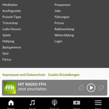
Meditation
Frequenzen
Ausflugsziele
Jobs
Freizeit-Tipps
Führungen
Ticketshop
Presse
Lotto Hessen
Radiowerbung
Spiele
Weiterbildung
Mahjong
Login
Backgammon
Quiz
Partys
Impressum und Datenschutz
Cookie-Einstellungen
HIT RADIO FFH
Jetzt einschalten
Home
Musik
Podcast
Video
Menü