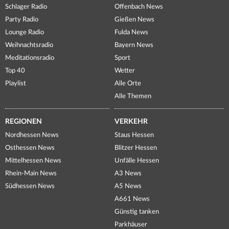
Schlager Radio
Offenbach News
Party Radio
Gießen News
Lounge Radio
Fulda News
Weihnachtsradio
Bayern News
Meditationsradio
Sport
Top 40
Wetter
Playlist
Alle Orte
Alle Themen
REGIONEN
VERKEHR
Nordhessen News
Staus Hessen
Osthessen News
Blitzer Hessen
Mittelhessen News
Unfälle Hessen
Rhein-Main News
A3 News
Südhessen News
A5 News
A661 News
Günstig tanken
Parkhäuser