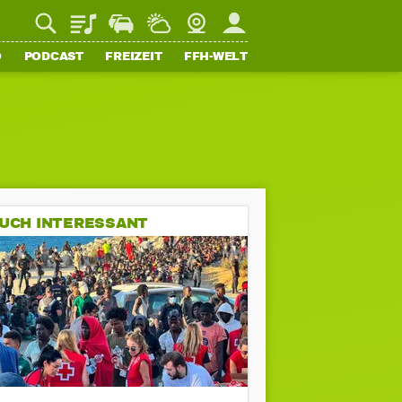
Playlist
Staupilot
Wetter
Webcam
Mein FFH
O
PODCAST
FREIZEIT
FFH-WELT
UCH INTERESSANT