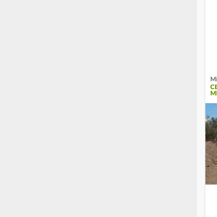
Mi
C
M