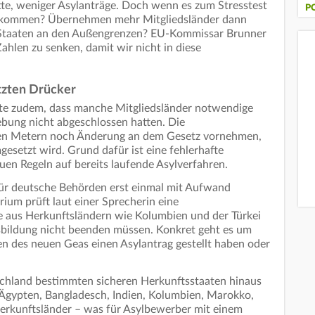
itte, weniger Asylanträge. Doch wenn es zum Stresstest
P
kommen? Übernehmen mehr Mitgliedsländer dann
Staaten an den Außengrenzen? EU-Kommissar Brunner
Zahlen zu senken, damit wir nicht in diese
tzten Drücker
te zudem, dass manche Mitgliedsländer notwendige
bung nicht abgeschlossen hatten. Die
ten Metern noch Änderung an dem Gesetz vornehmen,
esetzt wird. Grund dafür ist eine fehlerhafte
en Regeln auf bereits laufende Asylverfahren.
für deutsche Behörden erst einmal mit Aufwand
um prüft laut einer Sprecherin eine
 aus Herkunftsländern wie Kolumbien und der Türkei
sbildung nicht beenden müssen. Konkret geht es um
en des neuen Geas einen Asylantrag gestellt haben oder
schland bestimmten sicheren Herkunftsstaaten hinaus
 Ägypten, Bangladesch, Indien, Kolumbien, Marokko,
 Herkunftsländer – was für Asylbewerber mit einem