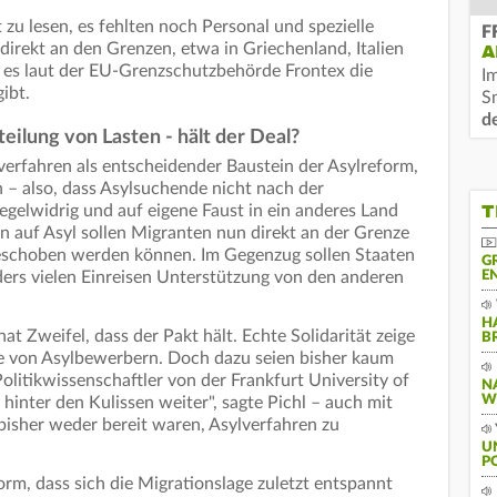
zu lesen, es fehlten noch Personal und spezielle
F
irekt an den Grenzen, etwa in Griechenland, Italien
A
 es laut der EU-Grenzschutzbehörde Frontex die
I
ibt.
S
d
eilung von Lasten - hält der Deal?
erfahren als entscheidender Baustein der Asylreform,
– also, dass Asylsuchende nicht nach der
T
egelwidrig und auf eigene Faust in ein anderes Land
n auf Asyl sollen Migranten nun direkt an der Grenze
eschoben werden können. Im Gegenzug sollen Staaten
G
N
rs vielen Einreisen Unterstützung von den anderen
H
at Zweifel, dass der Pakt hält. Echte Solidarität zeige
B
e von Asylbewerbern. Doch dazu seien bisher kaum
Politikwissenschaftler von der Frankfurt University of
N
W
 hinter den Kulissen weiter", sagte Pichl – auch mit
bisher weder bereit waren, Asylverfahren zu
U
P
m, dass sich die Migrationslage zuletzt entspannt