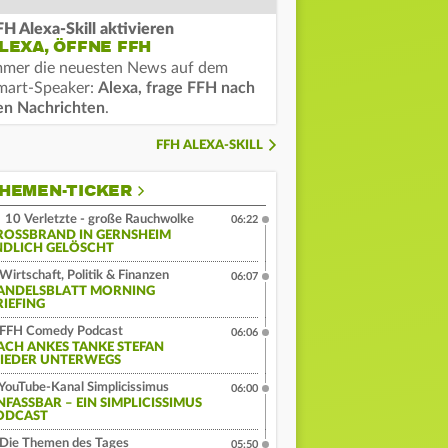
FH Alexa-Skill aktivieren
LEXA, ÖFFNE FFH
mmer die neuesten News auf dem
mart-Speaker:
Alexa, frage FFH nach
en Nachrichten
.
FFH ALEXA-SKILL
HEMEN-TICKER
10 Verletzte - große Rauchwolke
06:22
ROSSBRAND IN GERNSHEIM E
DLICH GELÖSCHT
Wirtschaft, Politik & Finanzen
06:07
ANDELSBLATT MORNING
RIEFING
FFH Comedy Podcast
06:06
ACH ANKES TANKE STEFAN
IEDER UNTERWEGS
YouTube-Kanal Simplicissimus
06:00
NFASSBAR – EIN SIMPLICISSIMUS
ODCAST
Die Themen des Tages
05:50