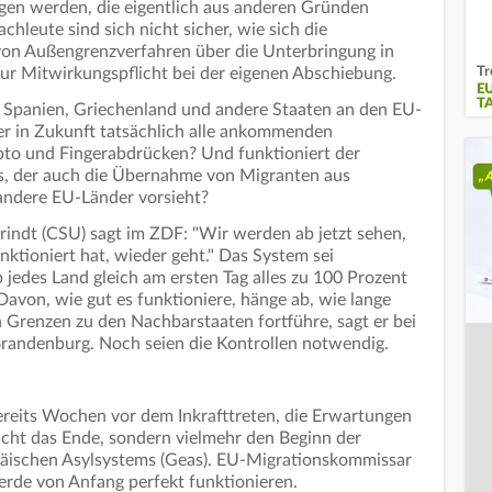
en werden, die eigentlich aus anderen Gründen
chleute sind sich nicht sicher, wie sich die
 von Außengrenzverfahren über die Unterbringung in
Tr
zur Mitwirkungspflicht bei der eigenen Abschiebung.
E
T
n, Spanien, Griechenland und andere Staaten an den EU-
r in Zukunft tatsächlich alle ankommenden
 Foto und Fingerabdrücken? Und funktioniert der
s, der auch die Übernahme von Migranten aus
andere EU-Länder vorsieht?
indt (CSU) sagt im ZDF: "Wir werden ab jetzt sehen,
nktioniert hat, wieder geht." Das System sei
b jedes Land gleich am ersten Tag alles zu 100 Prozent
Davon, wie gut es funktioniere, hänge ab, wie lange
 Grenzen zu den Nachbarstaaten fortführe, sagt er bei
randenburg. Noch seien die Kontrollen notwendig.
eits Wochen vor dem Inkrafttreten, die Erwartungen
icht das Ende, sondern vielmehr den Beginn der
ischen Asylsystems (Geas). EU-Migrationskommissar
erde von Anfang perfekt funktionieren.