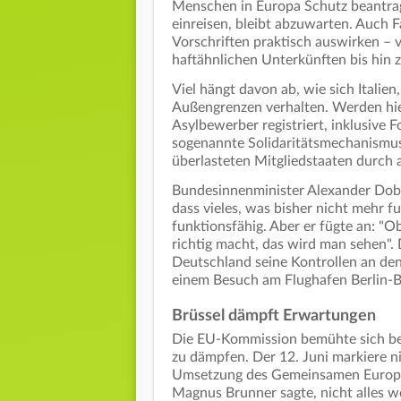
Menschen in Europa Schutz beantrag
einreisen, bleibt abzuwarten. Auch Fa
Vorschriften praktisch auswirken –
haftähnlichen Unterkünften bis hin 
Viel hängt davon ab, wie sich Italie
Außengrenzen verhalten. Werden hie
Asylbewerber registriert, inklusive
sogenannte Solidaritätsmechanismu
überlasteten Mitgliedstaaten durch 
Bundesinnenminister Alexander Dobr
dass vieles, was bisher nicht mehr fu
funktionsfähig. Aber er fügte an: "O
richtig macht, das wird man sehen". 
Deutschland seine Kontrollen an den
einem Besuch am Flughafen Berlin-B
Brüssel dämpft Erwartungen
Die EU-Kommission bemühte sich ber
zu dämpfen. Der 12. Juni markiere n
Umsetzung des Gemeinsamen Europä
Magnus Brunner sagte, nicht alles w