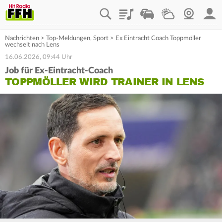
Playlist
Staupilot
Wetter
Webcam
Mein
Nachrichten
>
Top-Meldungen
,
Sport
>
Ex Eintracht Coach Toppmöller
wechselt nach Lens
16.06.2026, 09:44 Uhr
Job für Ex-Eintracht-Coach
TOPPMÖLLER WIRD TRAINER IN LENS