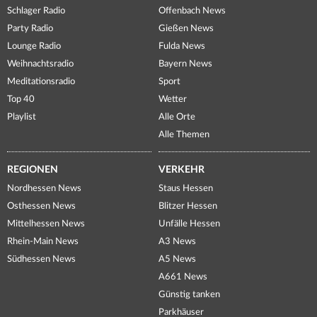
Schlager Radio
Offenbach News
Party Radio
Gießen News
Lounge Radio
Fulda News
Weihnachtsradio
Bayern News
Meditationsradio
Sport
Top 40
Wetter
Playlist
Alle Orte
Alle Themen
REGIONEN
VERKEHR
Nordhessen News
Staus Hessen
Osthessen News
Blitzer Hessen
Mittelhessen News
Unfälle Hessen
Rhein-Main News
A3 News
Südhessen News
A5 News
A661 News
Günstig tanken
Parkhäuser