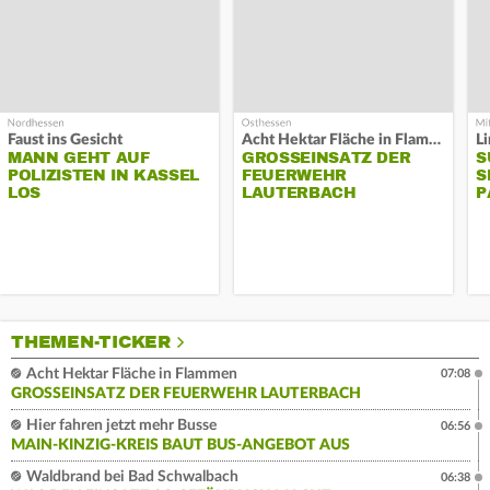
Faust ins Gesicht
Acht Hektar Fläche in Flammen
MANN GEHT AUF
GROSSEINSATZ DER F
S
POLIZISTEN IN KASSEL
EUERWEHR L
S
LOS
AUTERBACH
P
THEMEN-TICKER
Acht Hektar Fläche in Flammen
07:08
GROSSEINSATZ DER FEUERWEHR LAUTERBACH
Hier fahren jetzt mehr Busse
06:56
MAIN-KINZIG-KREIS BAUT BUS-ANGEBOT AUS
Waldbrand bei Bad Schwalbach
06:38