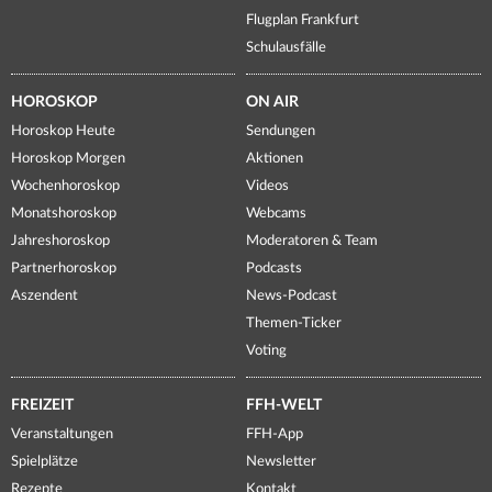
Flugplan Frankfurt
Schulausfälle
HOROSKOP
ON AIR
Horoskop Heute
Sendungen
Horoskop Morgen
Aktionen
Wochenhoroskop
Videos
Monatshoroskop
Webcams
Jahreshoroskop
Moderatoren & Team
Partnerhoroskop
Podcasts
Aszendent
News-Podcast
Themen-Ticker
Voting
FREIZEIT
FFH-WELT
Veranstaltungen
FFH-App
Spielplätze
Newsletter
Rezepte
Kontakt