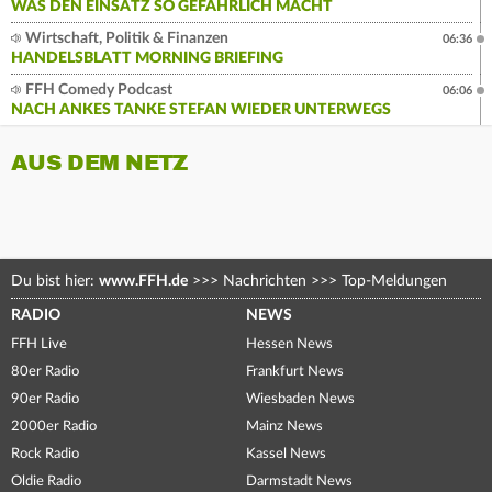
WAS DEN EINSATZ SO GEFÄHRLICH MACHT
Wirtschaft, Politik & Finanzen
06:36
HANDELSBLATT MORNING BRIEFING
FFH Comedy Podcast
06:06
NACH ANKES TANKE STEFAN WIEDER UNTERWEGS
AUS DEM NETZ
Du bist hier:
www.FFH.de
>>>
Nachrichten
>>>
Top-Meldungen
RADIO
NEWS
FFH Live
Hessen News
80er Radio
Frankfurt News
90er Radio
Wiesbaden News
2000er Radio
Mainz News
Rock Radio
Kassel News
Oldie Radio
Darmstadt News