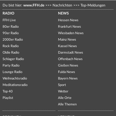
Du bist hier:
www.FFH.de
>>>
Nachrichten
>>>
Top-Meldungen
RADIO
NEWS
FFH Live
Hessen News
80er Radio
Frankfurt News
90er Radio
Wiesbaden News
2000er Radio
Mainz News
Rock Radio
Kassel News
Oldie Radio
Darmstadt News
Schlager Radio
Offenbach News
Party Radio
Gießen News
Lounge Radio
Fulda News
Weihnachtsradio
Bayern News
Meditationsradio
Sport
Top 40
Wetter
Playlist
Alle Orte
Alle Themen