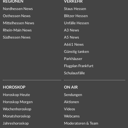
REGIONEN
VERKEHR
Nordhessen News
Staus Hessen
Osthessen News
Blitzer Hessen
Mittelhessen News
Unfälle Hessen
Rhein-Main News
A3 News
Südhessen News
A5 News
A661 News
Günstig tanken
Parkhäuser
Flugplan Frankfurt
Schulausfälle
HOROSKOP
ON AIR
Horoskop Heute
Sendungen
Horoskop Morgen
Aktionen
Wochenhoroskop
Videos
Monatshoroskop
Webcams
Jahreshoroskop
Moderatoren & Team