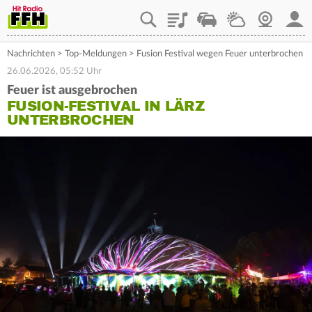
Playlist
Staupilot
Wetter
Webcam
Mein
Nachrichten
>
Top-Meldungen
>
Fusion Festival wegen Feuer unterbrochen
26.06.2026, 05:52 Uhr
Feuer ist ausgebrochen
FUSION-FESTIVAL IN LÄRZ
UNTERBROCHEN