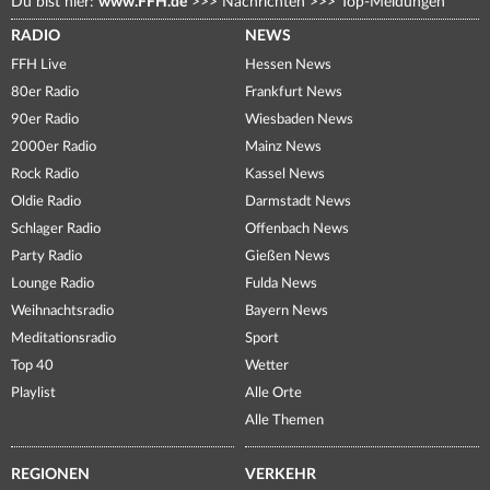
Du bist hier:
www.FFH.de
>>>
Nachrichten
>>>
Top-Meldungen
RADIO
NEWS
FFH Live
Hessen News
80er Radio
Frankfurt News
90er Radio
Wiesbaden News
2000er Radio
Mainz News
Rock Radio
Kassel News
Oldie Radio
Darmstadt News
Schlager Radio
Offenbach News
Party Radio
Gießen News
Lounge Radio
Fulda News
Weihnachtsradio
Bayern News
Meditationsradio
Sport
Top 40
Wetter
Playlist
Alle Orte
Alle Themen
REGIONEN
VERKEHR