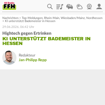
Playlist
Staupilot
Wetter
Webcam
Mein
Nachrichten
>
Top-Meldungen
,
Rhein-Main
,
Wiesbaden/Mainz
,
Nordhessen
>
KI unterstützt Bademeister in Hessen
29.06.2026, 06:42 Uhr
Hightech gegen Ertrinken
KI UNTERSTÜTZT BADEMEISTER IN
HESSEN
Redakteur
Jan-Philipp Repp