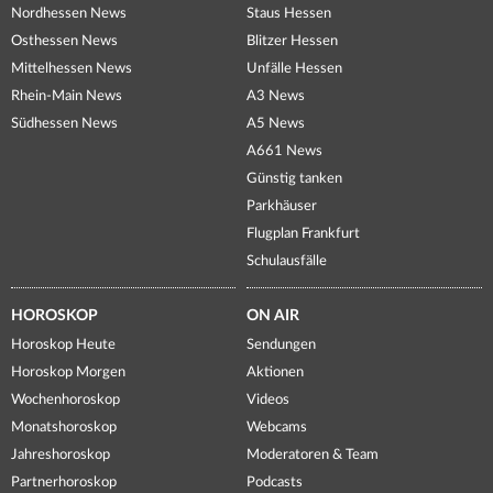
Nordhessen News
Staus Hessen
Osthessen News
Blitzer Hessen
Mittelhessen News
Unfälle Hessen
Rhein-Main News
A3 News
Südhessen News
A5 News
A661 News
Günstig tanken
Parkhäuser
Flugplan Frankfurt
Schulausfälle
HOROSKOP
ON AIR
Horoskop Heute
Sendungen
Horoskop Morgen
Aktionen
Wochenhoroskop
Videos
Monatshoroskop
Webcams
Jahreshoroskop
Moderatoren & Team
Partnerhoroskop
Podcasts