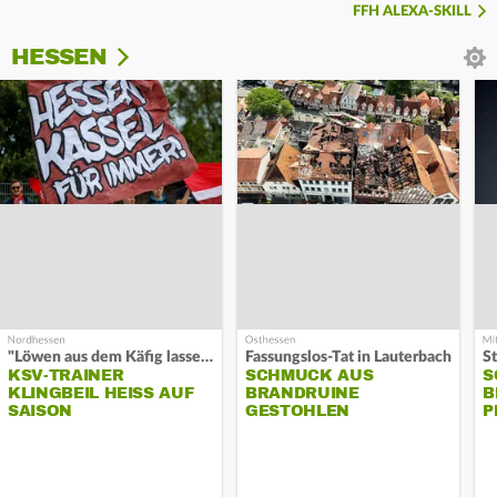
FFH ALEXA-SKILL
HESSEN
"Löwen aus dem Käfig lassen"
Fassungslos-Tat in Lauterbach
KSV-TRAINER
SCHMUCK AUS
S
KLINGBEIL HEISS AUF S
BRANDRUINE
B
AISON
GESTOHLEN
P