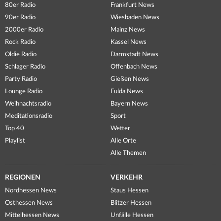
80er Radio
Frankfurt News
90er Radio
Wiesbaden News
2000er Radio
Mainz News
Rock Radio
Kassel News
Oldie Radio
Darmstadt News
Schlager Radio
Offenbach News
Party Radio
Gießen News
Lounge Radio
Fulda News
Weihnachtsradio
Bayern News
Meditationsradio
Sport
Top 40
Wetter
Playlist
Alle Orte
Alle Themen
REGIONEN
VERKEHR
Nordhessen News
Staus Hessen
Osthessen News
Blitzer Hessen
Mittelhessen News
Unfälle Hessen