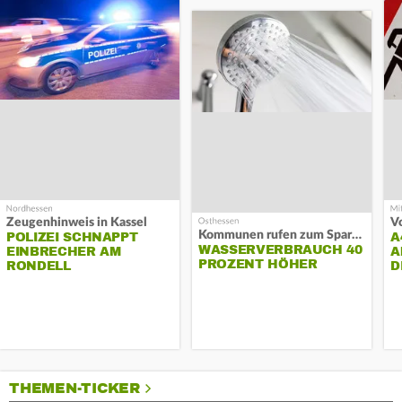
Zeugenhinweis in Kassel
Kommunen rufen zum Sparen auf
POLIZEI SCHNAPPT
A
WASSERVERBRAUCH 40
EINBRECHER AM
A
PROZENT HÖHER
RONDELL
D
THEMEN-TICKER