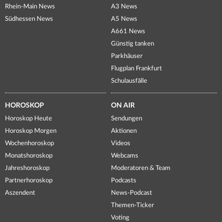
Rhein-Main News
A3 News
Südhessen News
A5 News
A661 News
Günstig tanken
Parkhäuser
Flugplan Frankfurt
Schulausfälle
HOROSKOP
ON AIR
Horoskop Heute
Sendungen
Horoskop Morgen
Aktionen
Wochenhoroskop
Videos
Monatshoroskop
Webcams
Jahreshoroskop
Moderatoren & Team
Partnerhoroskop
Podcasts
Aszendent
News-Podcast
Themen-Ticker
Voting