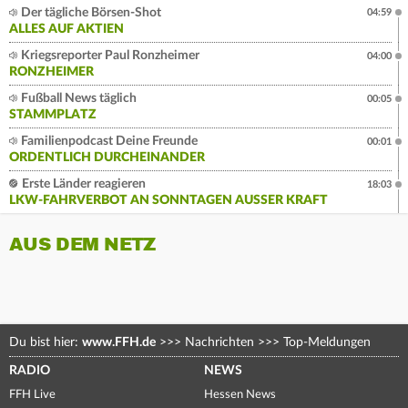
Der tägliche Börsen-Shot
04:59
ALLES AUF AKTIEN
Kriegsreporter Paul Ronzheimer
04:00
RONZHEIMER
Fußball News täglich
00:05
STAMMPLATZ
Familienpodcast Deine Freunde
00:01
ORDENTLICH DURCHEINANDER
Erste Länder reagieren
18:03
LKW-FAHRVERBOT AN SONNTAGEN AUSSER KRAFT
AUS DEM NETZ
Du bist hier:
www.FFH.de
>>>
Nachrichten
>>>
Top-Meldungen
RADIO
NEWS
FFH Live
Hessen News