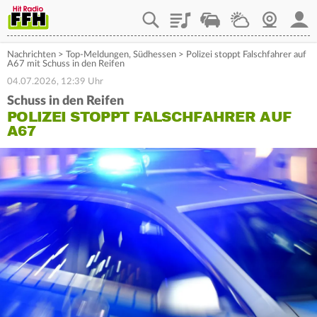
Playlist
Staupilot
Wetter
Webcam
Mein
Nachrichten
>
Top-Meldungen
,
Südhessen
>
Polizei stoppt Falschfahrer auf
A67 mit Schuss in den Reifen
04.07.2026, 12:39 Uhr
Schuss in den Reifen
POLIZEI STOPPT FALSCHFAHRER AUF
A67