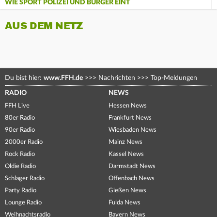
WIE SPORT POLIZEI UND BÜRGER EINT
AUS DEM NETZ
Du bist hier:
www.FFH.de
>>>
Nachrichten
>>>
Top-Meldungen
RADIO
NEWS
FFH Live
Hessen News
80er Radio
Frankfurt News
90er Radio
Wiesbaden News
2000er Radio
Mainz News
Rock Radio
Kassel News
Oldie Radio
Darmstadt News
Schlager Radio
Offenbach News
Party Radio
Gießen News
Lounge Radio
Fulda News
Weihnachtsradio
Bayern News