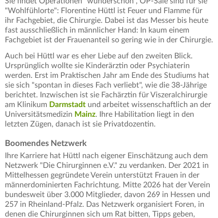
Sie findet Operationen "wunderschön", OP-Säle sind für sie
"Wohlfühlorte": Florentine Hüttl ist Feuer und Flamme für
ihr Fachgebiet, die Chirurgie. Dabei ist das Messer bis heute
fast ausschließlich in männlicher Hand: In kaum einem
Fachgebiet ist der Frauenanteil so gering wie in der Chirurgie.
Auch bei Hüttl war es eher Liebe auf den zweiten Blick.
Ursprünglich wollte sie Kinderärztin oder Psychiaterin
werden. Erst im Praktischen Jahr am Ende des Studiums hat
sie sich "spontan in dieses Fach verliebt", wie die 38-Jährige
berichtet. Inzwischen ist sie Fachärztin für Viszeralchirurgie
am Klinikum
Darmstadt
und arbeitet wissenschaftlich an der
Universitätsmedizin
Mainz
. Ihre Habilitation liegt in den
letzten Zügen, danach ist sie Privatdozentin.
Boomendes Netzwerk
Ihre Karriere hat Hüttl nach eigener Einschätzung auch dem
Netzwerk "Die Chirurginnen e.V." zu verdanken. Der 2021 in
Mittelhessen gegründete Verein unterstützt Frauen in der
männerdominierten Fachrichtung. Mitte 2026 hat der Verein
bundesweit über 3.000 Mitglieder, davon 269 in Hessen und
257 in Rheinland-Pfalz. Das Netzwerk organisiert Foren, in
denen die Chirurginnen sich um Rat bitten, Tipps geben,