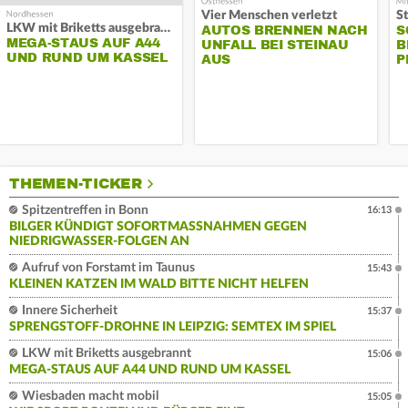
Vier Menschen verletzt
LKW mit Briketts ausgebrannt
AUTOS BRENNEN NACH
S
MEGA-STAUS AUF A44
UNFALL BEI STEINAU
B
UND RUND UM KASSEL
AUS
P
THEMEN-TICKER
Spitzentreffen in Bonn
16:13
BILGER KÜNDIGT SOFORTMASSNAHMEN GEGEN N
IEDRIGWASSER-FOLGEN AN
Aufruf von Forstamt im Taunus
15:43
KLEINEN KATZEN IM WALD BITTE NICHT HELFEN
Innere Sicherheit
15:37
SPRENGSTOFF-DROHNE IN LEIPZIG: SEMTEX IM SPIEL
LKW mit Briketts ausgebrannt
15:06
MEGA-STAUS AUF A44 UND RUND UM KASSEL
Wiesbaden macht mobil
15:05