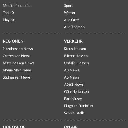
Meditationsradio
Sport
Top 40
Wetter
Playlist
Alle Orte
Alle Themen
REGIONEN
VERKEHR
Nordhessen News
Staus Hessen
Osthessen News
Blitzer Hessen
Mittelhessen News
Unfälle Hessen
Rhein-Main News
A3 News
Südhessen News
A5 News
A661 News
Günstig tanken
Parkhäuser
Flugplan Frankfurt
Schulausfälle
HOROSKOP
ON AIR