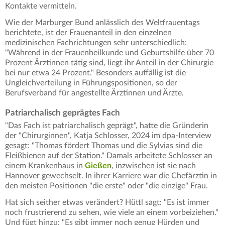
Kontakte vermitteln.
Wie der Marburger Bund anlässlich des Weltfrauentags
berichtete, ist der Frauenanteil in den einzelnen
medizinischen Fachrichtungen sehr unterschiedlich:
"Während in der Frauenheilkunde und Geburtshilfe über 70
Prozent Ärztinnen tätig sind, liegt ihr Anteil in der Chirurgie
bei nur etwa 24 Prozent." Besonders auffällig ist die
Ungleichverteilung in Führungspositionen, so der
Berufsverband für angestellte Ärztinnen und Ärzte.
Patriarchalisch geprägtes Fach
"Das Fach ist patriarchalisch geprägt", hatte die Gründerin
der "Chirurginnen", Katja Schlosser, 2024 im dpa-Interview
gesagt: "Thomas fördert Thomas und die Sylvias sind die
Fleißbienen auf der Station." Damals arbeitete Schlosser an
einem Krankenhaus in
Gießen
, inzwischen ist sie nach
Hannover gewechselt. In ihrer Karriere war die Chefärztin in
den meisten Positionen "die erste" oder "die einzige" Frau.
Hat sich seither etwas verändert? Hüttl sagt: "Es ist immer
noch frustrierend zu sehen, wie viele an einem vorbeiziehen."
Und fügt hinzu: "Es gibt immer noch genug Hürden und