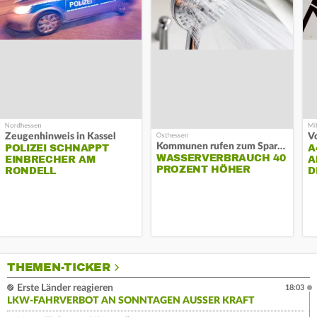
Zeugenhinweis in Kassel
Kommunen rufen zum Sparen auf
POLIZEI SCHNAPPT
A
WASSERVERBRAUCH 40
EINBRECHER AM
A
PROZENT HÖHER
RONDELL
D
THEMEN-TICKER
Erste Länder reagieren
18:03
LKW-FAHRVERBOT AN SONNTAGEN AUSSER KRAFT