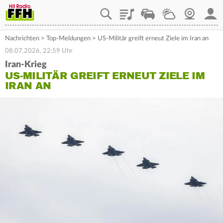
Playlist
Staupilot
Wetter
Webcam
Mein
Nachrichten
>
Top-Meldungen
>
US-Militär greift erneut Ziele im Iran an
08.07.2026, 22:59 Uhr
Iran-Krieg
US-MILITÄR GREIFT ERNEUT ZIELE IM
IRAN AN