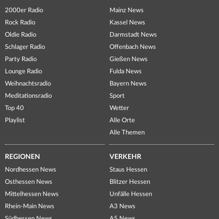
2000er Radio
Mainz News
Rock Radio
Kassel News
Oldie Radio
Darmstadt News
Schlager Radio
Offenbach News
Party Radio
Gießen News
Lounge Radio
Fulda News
Weihnachtsradio
Bayern News
Meditationsradio
Sport
Top 40
Wetter
Playlist
Alle Orte
Alle Themen
REGIONEN
VERKEHR
Nordhessen News
Staus Hessen
Osthessen News
Blitzer Hessen
Mittelhessen News
Unfälle Hessen
Rhein-Main News
A3 News
Südhessen News
A5 News