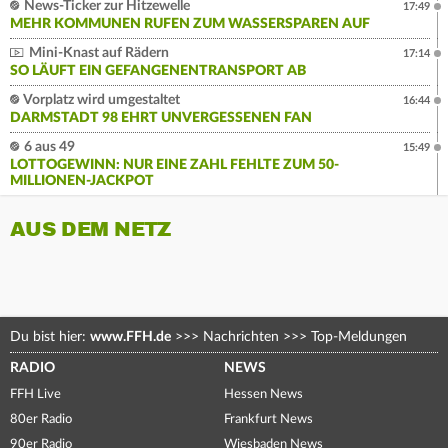
News-Ticker zur Hitzewelle
17:49
MEHR KOMMUNEN RUFEN ZUM WASSERSPAREN AUF
Mini-Knast auf Rädern
17:14
SO LÄUFT EIN GEFANGENENTRANSPORT AB
Vorplatz wird umgestaltet
16:44
DARMSTADT 98 EHRT UNVERGESSENEN FAN
6 aus 49
15:49
LOTTOGEWINN: NUR EINE ZAHL FEHLTE ZUM 50-
MILLIONEN-JACKPOT
AUS DEM NETZ
Du bist hier:
www.FFH.de
>>>
Nachrichten
>>>
Top-Meldungen
RADIO
NEWS
FFH Live
Hessen News
80er Radio
Frankfurt News
90er Radio
Wiesbaden News