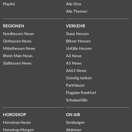
Playlist
Alle Orte
Alle Themen
REGIONEN
VERKEHR
Nordhessen News
Staus Hessen
Osthessen News
Blitzer Hessen
Mittelhessen News
Unfälle Hessen
Rhein-Main News
A3 News
Südhessen News
A5 News
A661 News
Günstig tanken
Parkhäuser
Flugplan Frankfurt
Schulausfälle
HOROSKOP
ON AIR
Horoskop Heute
Sendungen
Horoskop Morgen
Aktionen