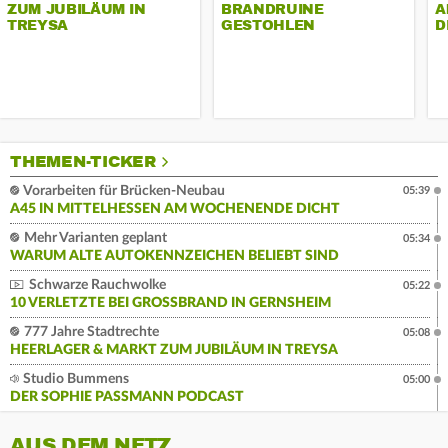
ZUM JUBILÄUM IN
BRANDRUINE
A
TREYSA
GESTOHLEN
D
THEMEN-TICKER
Vorarbeiten für Brücken-Neubau
05:39
A45 IN MITTELHESSEN AM WOCHENENDE DICHT
Mehr Varianten geplant
05:34
WARUM ALTE AUTOKENNZEICHEN BELIEBT SIND
Schwarze Rauchwolke
05:22
10 VERLETZTE BEI GROSSBRAND IN GERNSHEIM
777 Jahre Stadtrechte
05:08
HEERLAGER & MARKT ZUM JUBILÄUM IN TREYSA
Studio Bummens
05:00
DER SOPHIE PASSMANN PODCAST
AUS DEM NETZ