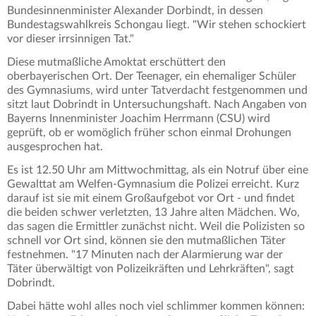
Bundesinnenminister Alexander Dorbindt, in dessen
Bundestagswahlkreis Schongau liegt. "Wir stehen schockiert
vor dieser irrsinnigen Tat."
Diese mutmaßliche Amoktat erschüttert den
oberbayerischen Ort. Der Teenager, ein ehemaliger Schüler
des Gymnasiums, wird unter Tatverdacht festgenommen und
sitzt laut Dobrindt in Untersuchungshaft. Nach Angaben von
Bayerns Innenminister Joachim Herrmann (CSU) wird
geprüft, ob er womöglich früher schon einmal Drohungen
ausgesprochen hat.
Es ist 12.50 Uhr am Mittwochmittag, als ein Notruf über eine
Gewalttat am Welfen-Gymnasium die Polizei erreicht. Kurz
darauf ist sie mit einem Großaufgebot vor Ort - und findet
die beiden schwer verletzten, 13 Jahre alten Mädchen. Wo,
das sagen die Ermittler zunächst nicht. Weil die Polizisten so
schnell vor Ort sind, können sie den mutmaßlichen Täter
festnehmen. "17 Minuten nach der Alarmierung war der
Täter überwältigt von Polizeikräften und Lehrkräften", sagt
Dobrindt.
Dabei hätte wohl alles noch viel schlimmer kommen können: