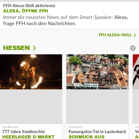
FFH Alexa-Skill aktivieren
ALEXA, ÖFFNE FFH
Immer die neuesten News auf dem Smart-Speaker:
Alexa,
frage FFH nach den Nachrichten
.
FFH ALEXA-SKILL
HESSEN
777 Jahre Stadtrechte
Fassungslos-Tat in Lauterbach
HEERLAGER & MARKT
SCHMUCK AUS
A