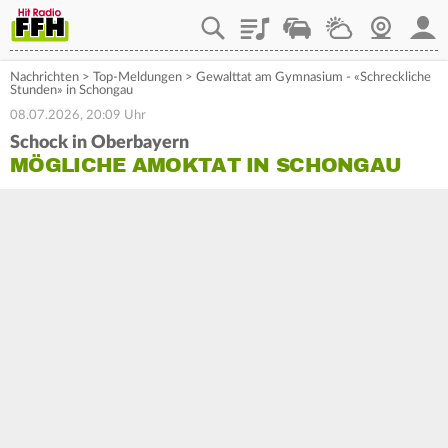
Playlist
Staupilot
Wetter
Webcam
Mein
Nachrichten
>
Top-Meldungen
>
Gewalttat am Gymnasium - «Schreckliche
Stunden» in Schongau
08.07.2026, 20:09 Uhr
Schock in Oberbayern
MÖGLICHE AMOKTAT IN SCHONGAU