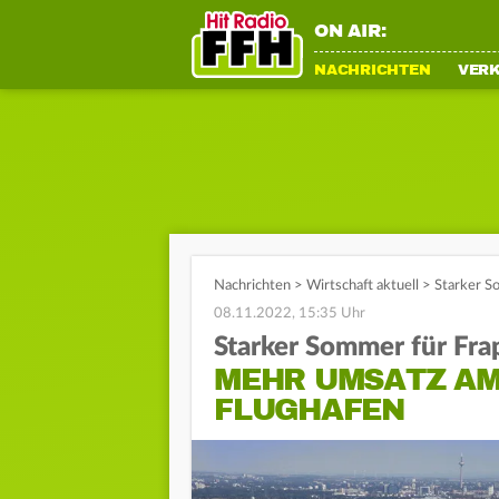
ON AIR:
NACHRICHTEN
VER
Nachrichten
>
Wirtschaft aktuell
>
Starker S
08.11.2022, 15:35 Uhr
Starker Sommer für Fra
MEHR UMSATZ A
FLUGHAFEN