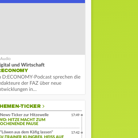
igital und Wirtschaft
:ECONOMY
m D:ECONOMY-Podcast sprechen die
edakteure der FAZ über neue
ntwicklungen in…
HEMEN-TICKER
News-Ticker zur Hitzewelle
17:49
WD: HITZE MACHT ZUM
OCHENENDE PAUSE
"Löwen aus dem Käfig lassen"
17:42
V-TRAINER KLINGBEIL HEISS AUF S