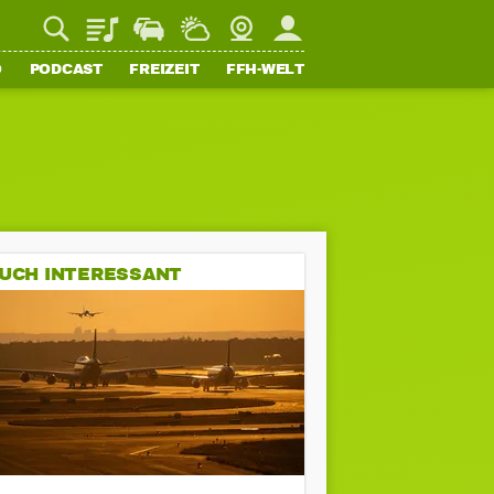
Playlist
Staupilot
Wetter
Webcam
Mein FFH
O
PODCAST
FREIZEIT
FFH-WELT
UCH INTERESSANT