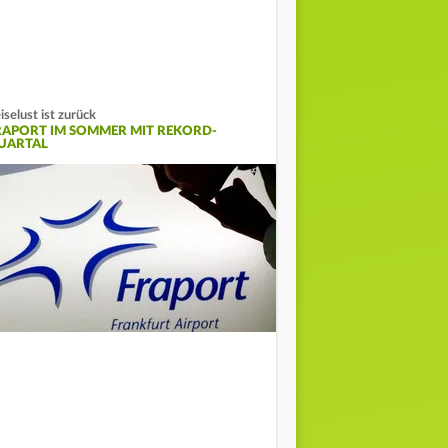
iselust ist zurück
RAPORT IM SOMMER MIT REKORD-
UARTAL