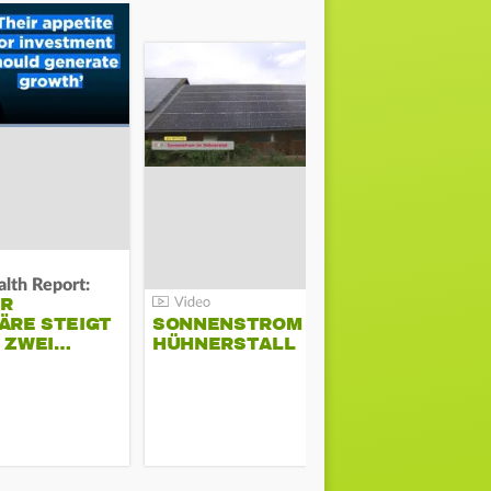
lth Report:
Unter Auflag
ER
EU ERLAU
ÄRE STEIGT
SONNENSTROM IM
PARAMOU
M ZWEI…
HÜHNERSTALL
GEPLANT