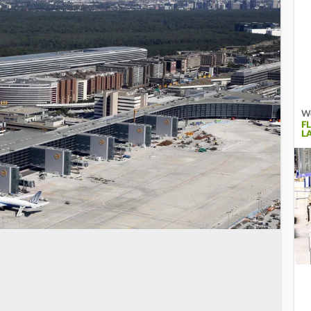
We
F
L