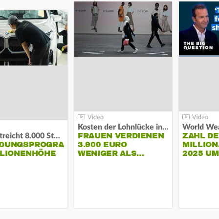
Kosten der Lohnlücke in der EU:
World Wea
FRAUEN VERDIENEN
ZAHL D
BMW streicht 8.000 Stellen:
NDUNGSPROGRAMM
3.900 EURO
MILLION
LLIONENHÖHE
WENIGER ALS…
2025 U