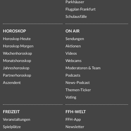
Parkhäuser
Flugplan Frankfurt
Schulausfälle
HOROSKOP
ON AIR
Horoskop Heute
Sendungen
Horoskop Morgen
Aktionen
Wochenhoroskop
Videos
Monatshoroskop
Webcams
Jahreshoroskop
Moderatoren & Team
Partnerhoroskop
Podcasts
Aszendent
News-Podcast
Themen-Ticker
Voting
FREIZEIT
FFH-WELT
Veranstaltungen
FFH-App
Spielplätze
Newsletter