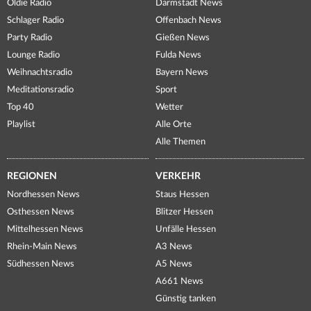
Oldie Radio
Darmstadt News
Schlager Radio
Offenbach News
Party Radio
Gießen News
Lounge Radio
Fulda News
Weihnachtsradio
Bayern News
Meditationsradio
Sport
Top 40
Wetter
Playlist
Alle Orte
Alle Themen
REGIONEN
VERKEHR
Nordhessen News
Staus Hessen
Osthessen News
Blitzer Hessen
Mittelhessen News
Unfälle Hessen
Rhein-Main News
A3 News
Südhessen News
A5 News
A661 News
Günstig tanken