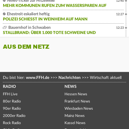
News-Ticker zur Hitzewelle
12:40
MEHR KOMMUNEN RUFEN ZUM WASSERSPAREN AUF
Ehestreit eskaliert heftig
12:27
POLIZEI SCHIESST IN WEINHEIM AUF MANN
Bauernhof in Schwaben
12:23
STALLBRAND: ÜBER 1.000 TOTE SCHWEINE UND
AUS DEM NETZ
Du bist hier:
www.FFH.de
>>>
Nachrichten
>>>
Wirtschaft aktuell
RADIO
NEWS
FFH Live
Hessen News
80er Radio
Frankfurt News
90er Radio
Wiesbaden News
2000er Radio
Mainz News
Rock Radio
Kassel News