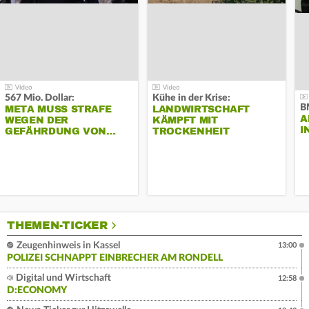
567 Mio. Dollar:
Kühe in der Krise:
B
META MUSS STRAFE
LANDWIRTSCHAFT
A
WEGEN DER
KÄMPFT MIT
I
GEFÄHRDUNG VON…
TROCKENHEIT
THEMEN-TICKER
Zeugenhinweis in Kassel
13:00
POLIZEI SCHNAPPT EINBRECHER AM RONDELL
Digital und Wirtschaft
12:58
D:ECONOMY