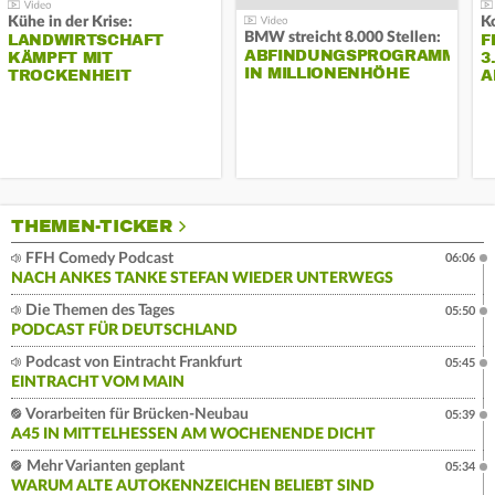
Kühe in der Krise:
BMW streicht 8.000 Stellen:
LANDWIRTSCHAFT
F
ABFINDUNGSPROGRAMM
KÄMPFT MIT
3
IN MILLIONENHÖHE
TROCKENHEIT
A
THEMEN-TICKER
FFH Comedy Podcast
06:06
NACH ANKES TANKE STEFAN WIEDER UNTERWEGS
Die Themen des Tages
05:50
PODCAST FÜR DEUTSCHLAND
Podcast von Eintracht Frankfurt
05:45
EINTRACHT VOM MAIN
Vorarbeiten für Brücken-Neubau
05:39
A45 IN MITTELHESSEN AM WOCHENENDE DICHT
Mehr Varianten geplant
05:34
WARUM ALTE AUTOKENNZEICHEN BELIEBT SIND