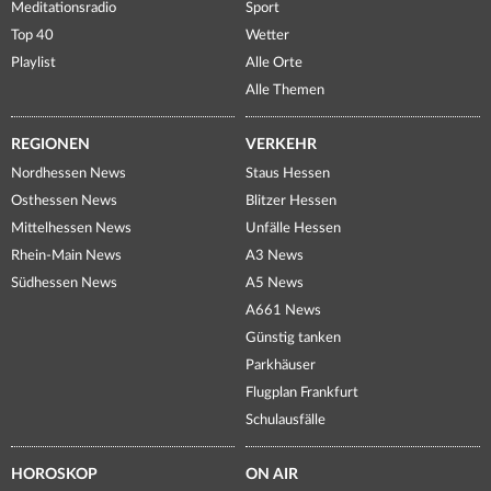
Meditationsradio
Sport
Top 40
Wetter
Playlist
Alle Orte
Alle Themen
REGIONEN
VERKEHR
Nordhessen News
Staus Hessen
Osthessen News
Blitzer Hessen
Mittelhessen News
Unfälle Hessen
Rhein-Main News
A3 News
Südhessen News
A5 News
A661 News
Günstig tanken
Parkhäuser
Flugplan Frankfurt
Schulausfälle
HOROSKOP
ON AIR