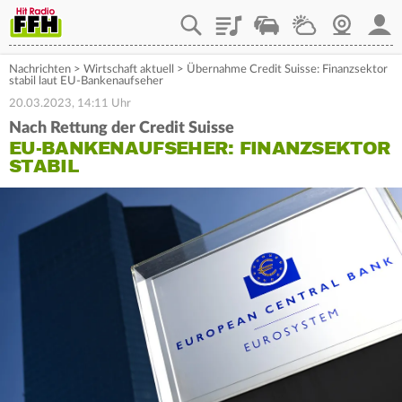
Playlist
Staupilot
Wetter
Webcam
Mein
Nachrichten
>
Wirtschaft aktuell
>
Übernahme Credit Suisse: Finanzsektor
stabil laut EU-Bankenaufseher
20.03.2023, 14:11 Uhr
Nach Rettung der Credit Suisse
EU-BANKENAUFSEHER: FINANZSEKTOR
STABIL