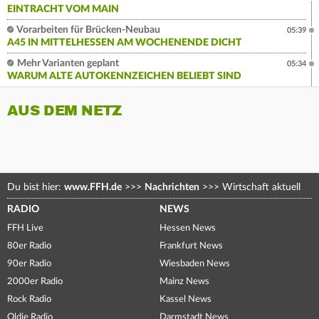
EINTRACHT VOM MAIN
Vorarbeiten für Brücken-Neubau
05:39
A45 IN MITTELHESSEN AM WOCHENENDE DICHT
Mehr Varianten geplant
05:34
WARUM ALTE AUTOKENNZEICHEN BELIEBT SIND
AUS DEM NETZ
Du bist hier:
www.FFH.de
>>>
Nachrichten
>>>
Wirtschaft aktuell
RADIO
NEWS
FFH Live
Hessen News
80er Radio
Frankfurt News
90er Radio
Wiesbaden News
2000er Radio
Mainz News
Rock Radio
Kassel News
Oldie Radio
Darmstadt News