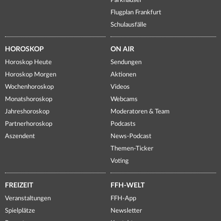
Parkhäuser
Flugplan Frankfurt
Schulausfälle
HOROSKOP
ON AIR
Horoskop Heute
Sendungen
Horoskop Morgen
Aktionen
Wochenhoroskop
Videos
Monatshoroskop
Webcams
Jahreshoroskop
Moderatoren & Team
Partnerhoroskop
Podcasts
Aszendent
News-Podcast
Themen-Ticker
Voting
FREIZEIT
FFH-WELT
Veranstaltungen
FFH-App
Spielplätze
Newsletter