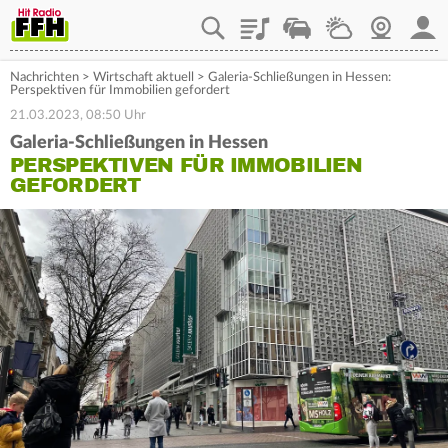
Playlist
Staupilot
Wetter
Webcam
Mein
Nachrichten
>
Wirtschaft aktuell
>
Galeria-Schließungen in Hessen:
Perspektiven für Immobilien gefordert
21.03.2023, 08:50 Uhr
Galeria-Schließungen in Hessen
PERSPEKTIVEN FÜR IMMOBILIEN
GEFORDERT