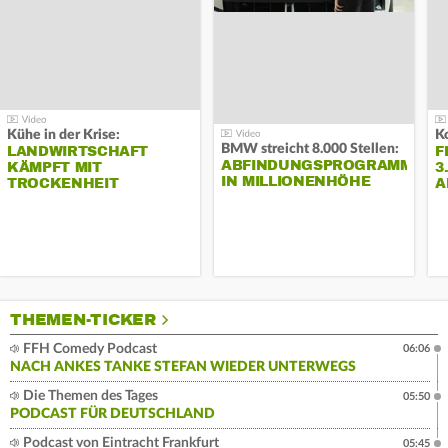
Kühe in der Krise:
BMW streicht 8.000 Stellen:
LANDWIRTSCHAFT
F
ABFINDUNGSPROGRAMM
KÄMPFT MIT
3
IN MILLIONENHÖHE
TROCKENHEIT
A
THEMEN-TICKER
FFH Comedy Podcast
06:06
NACH ANKES TANKE STEFAN WIEDER UNTERWEGS
Die Themen des Tages
05:50
PODCAST FÜR DEUTSCHLAND
Podcast von Eintracht Frankfurt
05:45