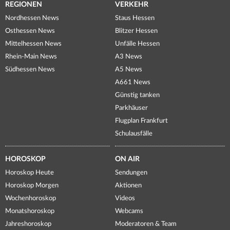
REGIONEN
VERKEHR
Nordhessen News
Staus Hessen
Osthessen News
Blitzer Hessen
Mittelhessen News
Unfälle Hessen
Rhein-Main News
A3 News
Südhessen News
A5 News
A661 News
Günstig tanken
Parkhäuser
Flugplan Frankfurt
Schulausfälle
HOROSKOP
ON AIR
Horoskop Heute
Sendungen
Horoskop Morgen
Aktionen
Wochenhoroskop
Videos
Monatshoroskop
Webcams
Jahreshoroskop
Moderatoren & Team