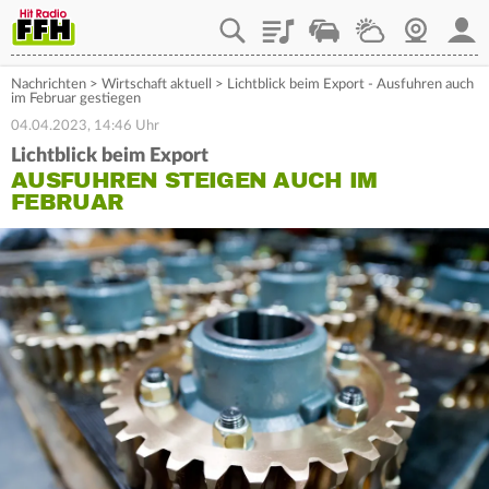
Playlist
Staupilot
Wetter
Webcam
Mein
Nachrichten
>
Wirtschaft aktuell
>
Lichtblick beim Export - Ausfuhren auch
im Februar gestiegen
04.04.2023, 14:46 Uhr
Lichtblick beim Export
AUSFUHREN STEIGEN AUCH IM
FEBRUAR