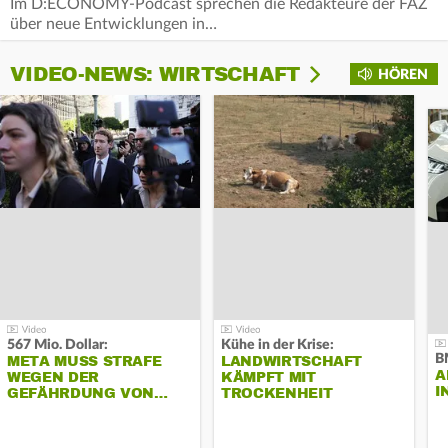
Im D:ECONOMY-Podcast sprechen die Redakteure der FAZ
über neue Entwicklungen in…
VIDEO-NEWS: WIRTSCHAFT
HÖREN
567 Mio. Dollar:
Kühe in der Krise:
B
META MUSS STRAFE
LANDWIRTSCHAFT
A
WEGEN DER
KÄMPFT MIT
I
GEFÄHRDUNG VON…
TROCKENHEIT