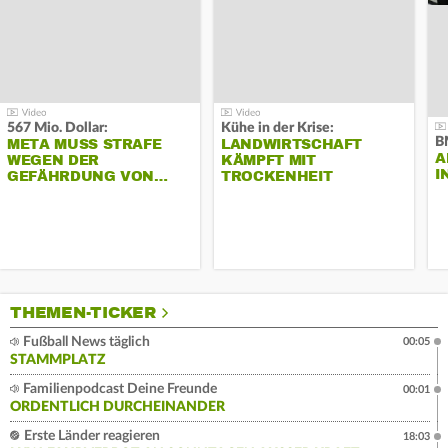
567 Mio. Dollar:
Kühe in der Krise:
B
META MUSS STRAFE
LANDWIRTSCHAFT
A
WEGEN DER
KÄMPFT MIT
I
GEFÄHRDUNG VON…
TROCKENHEIT
THEMEN-TICKER
Fußball News täglich
00:05
STAMMPLATZ
Familienpodcast Deine Freunde
00:01
ORDENTLICH DURCHEINANDER
Erste Länder reagieren
18:03