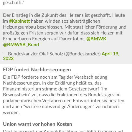
geschafft."
Der Einstieg in die Zukunft des Heizens ist geschafft. Heute
im
#Kabinett
haben wir den sozialverträglichen
Heizungsumbau beschlossen. Mit staatlicher Förderung und
großzügigen Fristen sorgen wir dafür, dass sich Heizen mit
Erneuerbaren Energien auf Dauer lohnt.
@BMWK
@BMWSB_Bund
— Bundeskanzler Olaf Scholz (@Bundeskanzler)
April 19,
2023
FDP fordert Nachbesserungen
Die FDP forderte noch am Tag der Verabschiedung
Nachbesserungen. In der Erklärung heißt es, das
Finanzministerium stimme dem Gesetzentwurf "im
Bewusstsein" zu, dass die Fraktionen des Bundestages im
parlamentarischen Verfahren den Entwurf intensiv beraten
und auch "weitere notwendige Änderungen" vornehmen
werden.
Union warnt vor hohen Kosten
Die Union warf der Ampel-Koalition aus SPD, Grünen und