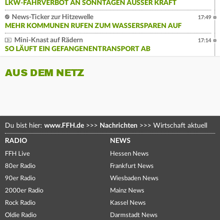
LKW-FAHRVERBOT AN SONNTAGEN AUSSER KRAFT
News-Ticker zur Hitzewelle
17:49
MEHR KOMMUNEN RUFEN ZUM WASSERSPAREN AUF
Mini-Knast auf Rädern
17:14
SO LÄUFT EIN GEFANGENENTRANSPORT AB
AUS DEM NETZ
Du bist hier:
www.FFH.de
>>>
Nachrichten
>>>
Wirtschaft aktuell
RADIO
NEWS
FFH Live
Hessen News
80er Radio
Frankfurt News
90er Radio
Wiesbaden News
2000er Radio
Mainz News
Rock Radio
Kassel News
Oldie Radio
Darmstadt News