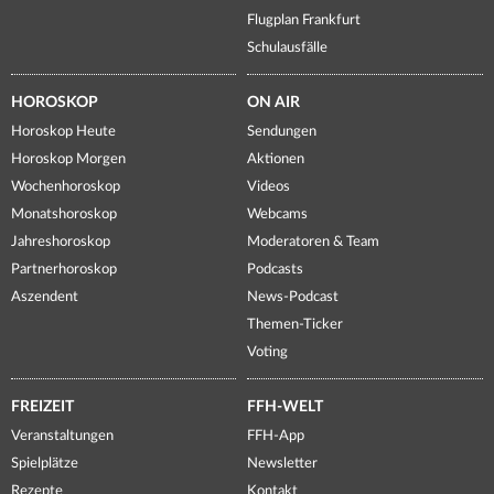
Flugplan Frankfurt
Schulausfälle
HOROSKOP
ON AIR
Horoskop Heute
Sendungen
Horoskop Morgen
Aktionen
Wochenhoroskop
Videos
Monatshoroskop
Webcams
Jahreshoroskop
Moderatoren & Team
Partnerhoroskop
Podcasts
Aszendent
News-Podcast
Themen-Ticker
Voting
FREIZEIT
FFH-WELT
Veranstaltungen
FFH-App
Spielplätze
Newsletter
Rezepte
Kontakt