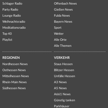
Schlager Radio
Offenbach News
Party Radio
Gießen News
Lounge Radio
Fulda News
Weihnachtsradio
Bayern News
Meditationsradio
Sport
Top 40
Wetter
Playlist
Alle Orte
Alle Themen
REGIONEN
VERKEHR
Nordhessen News
Staus Hessen
Osthessen News
Blitzer Hessen
Mittelhessen News
Unfälle Hessen
Rhein-Main News
A3 News
Südhessen News
A5 News
A661 News
Günstig tanken
Parkhäuser