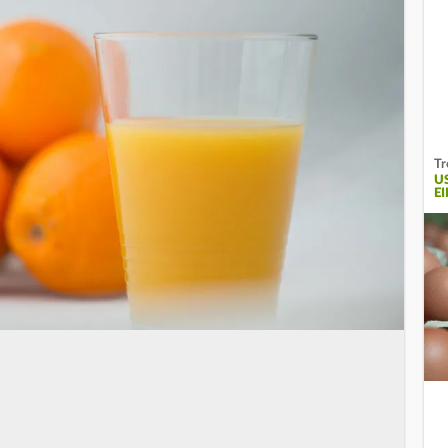
Tr
U
EI