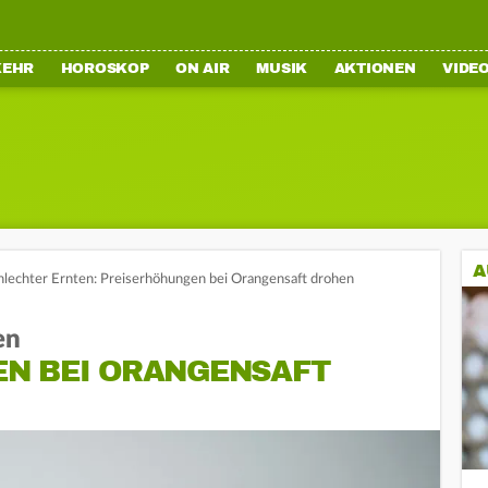
KEHR
HOROSKOP
ON AIR
MUSIK
AKTIONEN
VIDE
A
lechter Ernten: Preiserhöhungen bei Orangensaft drohen
en
N BEI ORANGENSAFT