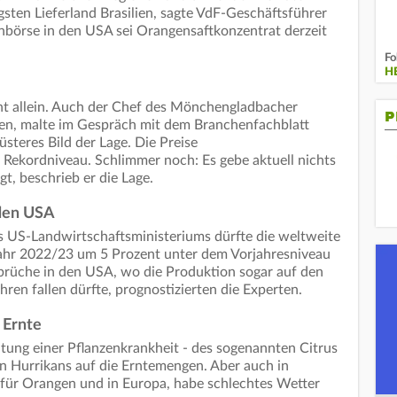
sten Lieferland Brasilien, sagte VdF-Geschäftsführer
nbörse in den USA sei Orangensaftkonzentrat derzeit
.
Fo
H
cht allein. Auch der Chef des Mönchengladbacher
P
ken, malte im Gespräch mit dem Branchenfachblatt
üsteres Bild der Lage. Die Preise
 Rekordniveau. Schlimmer noch: Es gebe aktuell nichts
gt, beschrieb er die Lage.
 den USA
 US-Landwirtschaftsministeriums dürfte die weltweite
ahr 2022/23 um 5 Prozent unter dem Vorjahresniveau
inbrüche in den USA, wo die Produktion sogar auf den
hren fallen dürfte, prognostizierten die Experten.
 Ernte
tung einer Pflanzenkrankheit - des sogenannten Citrus
n Hurrikans auf die Erntemengen. Aber auch in
 für Orangen und in Europa, habe schlechtes Wetter