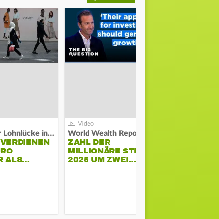
Kosten der Lohnlücke in der EU:
World Wealth Report:
 VERDIENEN
ZAHL DER
URO
MILLIONÄRE STEIGT
SONNENST
R ALS…
2025 UM ZWEI…
HÜHNERST