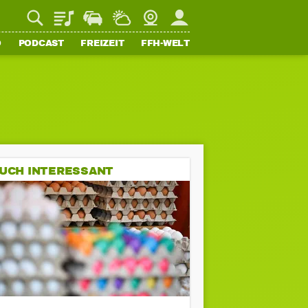
Playlist
Staupilot
Wetter
Webcam
Mein FFH
O
PODCAST
FREIZEIT
FFH-WELT
UCH INTERESSANT