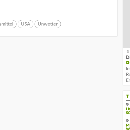
.
mittel
USA
Unwetter
D
D
I
R
E
T
L
S
M
W