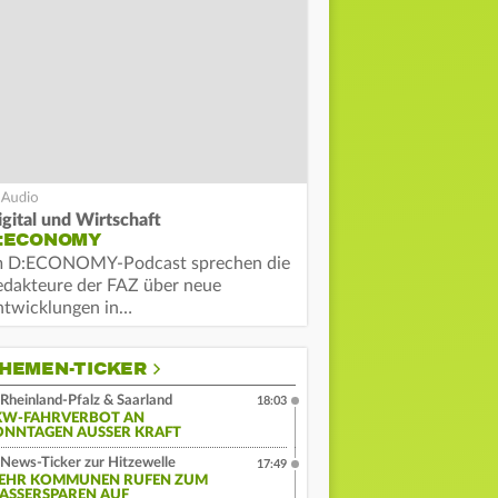
igital und Wirtschaft
:ECONOMY
m D:ECONOMY-Podcast sprechen die
edakteure der FAZ über neue
ntwicklungen in…
HEMEN-TICKER
Rheinland-Pfalz & Saarland
18:03
KW-FAHRVERBOT AN
ONNTAGEN AUSSER KRAFT
News-Ticker zur Hitzewelle
17:49
EHR KOMMUNEN RUFEN ZUM
ASSERSPAREN AUF