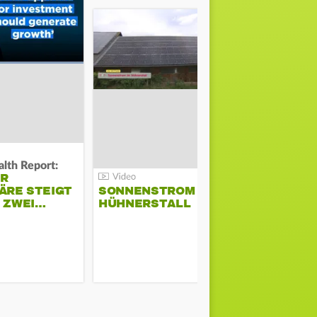
lth Report:
Unter Auflag
ER
EU ERLAU
ÄRE STEIGT
SONNENSTROM IM
PARAMOU
M ZWEI…
HÜHNERSTALL
GEPLANT