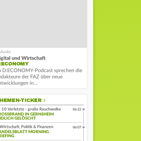
igital und Wirtschaft
:ECONOMY
m D:ECONOMY-Podcast sprechen die
edakteure der FAZ über neue
ntwicklungen in…
HEMEN-TICKER
10 Verletzte - große Rauchwolke
06:22
ROSSBRAND IN GERNSHEIM E
DLICH GELÖSCHT
Wirtschaft, Politik & Finanzen
06:07
ANDELSBLATT MORNING
RIEFING