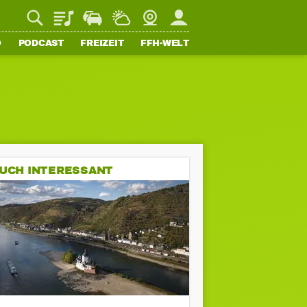
Playlist
Staupilot
Wetter
Webcam
Mein FFH
O
PODCAST
FREIZEIT
FFH-WELT
UCH INTERESSANT