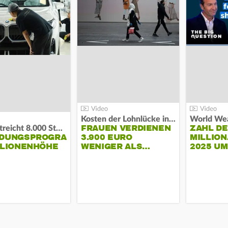
Kosten der Lohnlücke in der EU:
World Wea
FRAUEN VERDIENEN
ZAHL D
BMW streicht 8.000 Stellen:
NDUNGSPROGRAMM
3.900 EURO
MILLION
LLIONENHÖHE
WENIGER ALS…
2025 U