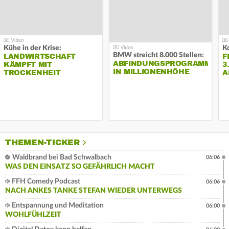
Kühe in der Krise:
BMW streicht 8.000 Stellen:
LANDWIRTSCHAFT
F
ABFINDUNGSPROGRAMM
KÄMPFT MIT
3
IN MILLIONENHÖHE
TROCKENHEIT
A
THEMEN-TICKER
Waldbrand bei Bad Schwalbach
06:06
WAS DEN EINSATZ SO GEFÄHRLICH MACHT
FFH Comedy Podcast
06:06
NACH ANKES TANKE STEFAN WIEDER UNTERWEGS
Entspannung und Meditation
06:00
WOHLFÜHLZEIT