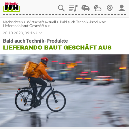
Playlist
Staupilot
Wetter
Webcam
Mein
Nachrichten
>
Wirtschaft aktuell
>
Bald auch Technik-Produkte:
Lieferando baut Geschäft aus
20.10.2023, 09:16 Uhr
Bald auch Technik-Produkte
LIEFERANDO BAUT GESCHÄFT AUS