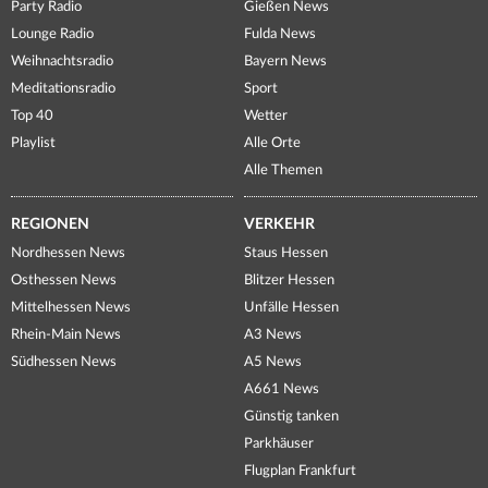
Party Radio
Gießen News
Lounge Radio
Fulda News
Weihnachtsradio
Bayern News
Meditationsradio
Sport
Top 40
Wetter
Playlist
Alle Orte
Alle Themen
REGIONEN
VERKEHR
Nordhessen News
Staus Hessen
Osthessen News
Blitzer Hessen
Mittelhessen News
Unfälle Hessen
Rhein-Main News
A3 News
Südhessen News
A5 News
A661 News
Günstig tanken
Parkhäuser
Flugplan Frankfurt