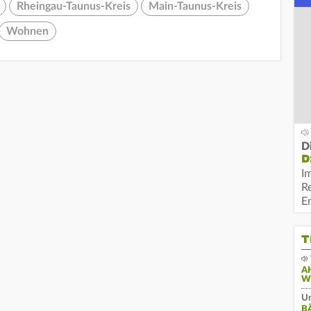
Rheingau-Taunus-Kreis
Main-Taunus-Kreis
Wohnen
D
D
I
R
E
T
A
W
Un
B