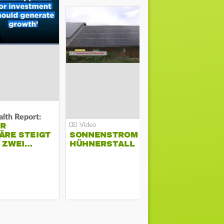
lth Report:
Unter Auflag
ER
EU ERLAU
ÄRE STEIGT
SONNENSTROM IM
PARAMOU
M ZWEI…
HÜHNERSTALL
GEPLANT