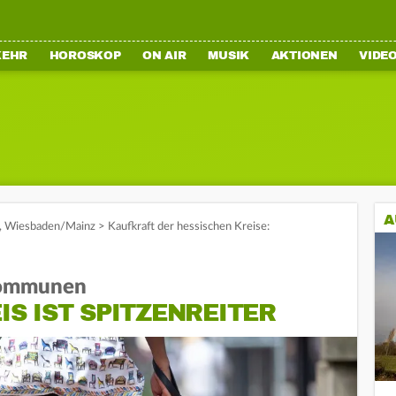
KEHR
HOROSKOP
ON AIR
MUSIK
AKTIONEN
VIDE
A
,
Wiesbaden/Mainz
>
Kaufkraft der hessischen Kreise:
 Kommunen
S IST SPITZENREITER