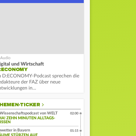
igital und Wirtschaft
:ECONOMY
m D:ECONOMY-Podcast sprechen die
edakteure der FAZ über neue
ntwicklungen in…
HEMEN-TICKER
Wissenschaftspodcast von WELT
02:00
HA! ZEHN MINUTEN ALLTAGS-
ISSEN
wetter in Bayern
01:15
ÄUME STÜRZEN AUF