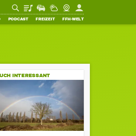
Playlist
Staupilot
Wetter
Webcam
Mein FFH
O
PODCAST
FREIZEIT
FFH-WELT
UCH INTERESSANT