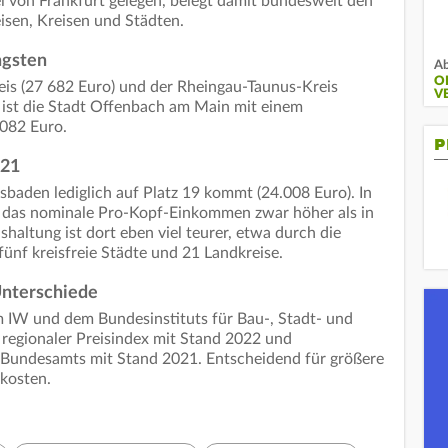
 von Frankfurt gelegen, belegt damit bundesweit den
isen, Kreisen und Städten.
ngsten
Ab
O
eis (27 682 Euro) und der Rheingau-Taunus-Kreis
V
n ist die Stadt Offenbach am Main mit einem
082 Euro.
P
 21
iesbaden lediglich auf Platz 19 kommt (24.008 Euro). In
t das nominale Pro-Kopf-Einkommen zwar höher als in
shaltung ist dort eben viel teurer, etwa durch die
fünf kreisfreie Städte und 21 Landkreise.
Unterschiede
m IW und dem Bundesinstituts für Bau-, Stadt- und
regionaler Preisindex mit Stand 2022 und
Bundesamts mit Stand 2021. Entscheidend für größere
kosten.