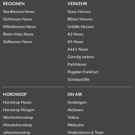
REGIONEN
VERKEHR
Nordhessen News
Staus Hessen
Osthessen News
Blitzer Hessen
Mittelhessen News
Unfälle Hessen
Rhein-Main News
A3 News
Südhessen News
A5 News
A661 News
Günstig tanken
Parkhäuser
Flugplan Frankfurt
Schulausfälle
HOROSKOP
ON AIR
Horoskop Heute
Sendungen
Horoskop Morgen
Aktionen
Wochenhoroskop
Videos
Monatshoroskop
Webcams
Jahreshoroskop
Moderatoren & Team