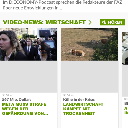
Im D:ECONOMY-Podcast sprechen die Redakteure der FAZ
über neue Entwicklungen in…
VIDEO-NEWS: WIRTSCHAFT
HÖREN
567 Mio. Dollar:
Kühe in der Krise:
B
META MUSS STRAFE
LANDWIRTSCHAFT
A
WEGEN DER
KÄMPFT MIT
I
GEFÄHRDUNG VON…
TROCKENHEIT