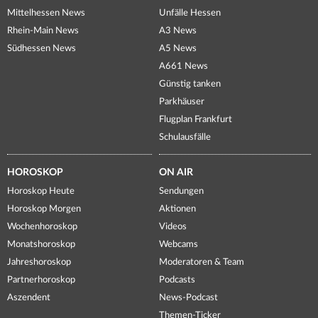
Mittelhessen News
Unfälle Hessen
Rhein-Main News
A3 News
Südhessen News
A5 News
A661 News
Günstig tanken
Parkhäuser
Flugplan Frankfurt
Schulausfälle
HOROSKOP
ON AIR
Horoskop Heute
Sendungen
Horoskop Morgen
Aktionen
Wochenhoroskop
Videos
Monatshoroskop
Webcams
Jahreshoroskop
Moderatoren & Team
Partnerhoroskop
Podcasts
Aszendent
News-Podcast
Themen-Ticker