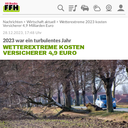
Playlist
Staupilot
Wetter
Webcam
Mein
Nachrichten
>
Wirtschaft aktuell
>
Wetterextreme 2023 kosten
Versicherer 4,9 Milliarden Euro
28.12.2023, 17:48 Uhr
2023 war ein turbulentes Jahr
WETTEREXTREME KOSTEN
VERSICHERER 4,9 EURO