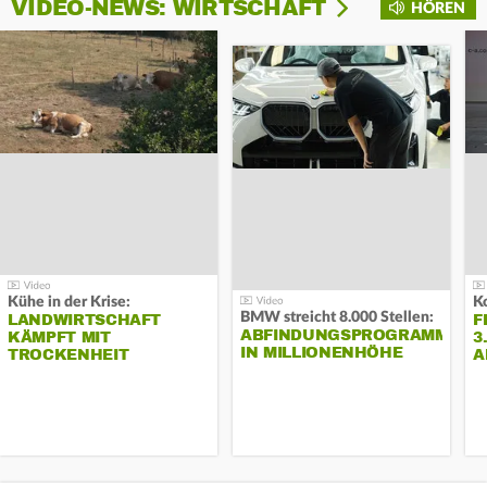
VIDEO-NEWS: WIRTSCHAFT
HÖREN
Kühe in der Krise:
BMW streicht 8.000 Stellen:
LANDWIRTSCHAFT
F
ABFINDUNGSPROGRAMM
KÄMPFT MIT
3
IN MILLIONENHÖHE
TROCKENHEIT
A