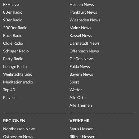
FFH Live
Hessen News
80er Radio
Frankfurt News
90er Radio
Wiesbaden News
2000er Radio
Mainz News
Rock Radio
Kassel News
Oldie Radio
Darmstadt News
Schlager Radio
Offenbach News
Party Radio
Gießen News
Lounge Radio
Fulda News
Weihnachtsradio
Bayern News
Meditationsradio
Sport
Top 40
Wetter
Playlist
Alle Orte
Alle Themen
REGIONEN
VERKEHR
Nordhessen News
Staus Hessen
Osthessen News
Blitzer Hessen