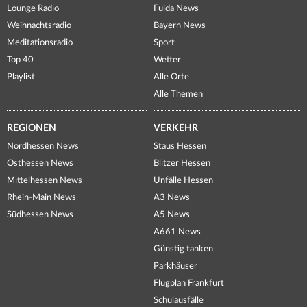
Lounge Radio
Fulda News
Weihnachtsradio
Bayern News
Meditationsradio
Sport
Top 40
Wetter
Playlist
Alle Orte
Alle Themen
REGIONEN
VERKEHR
Nordhessen News
Staus Hessen
Osthessen News
Blitzer Hessen
Mittelhessen News
Unfälle Hessen
Rhein-Main News
A3 News
Südhessen News
A5 News
A661 News
Günstig tanken
Parkhäuser
Flugplan Frankfurt
Schulausfälle