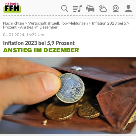
Playlist
Staupilot
Wetter
Webcam
Mein
Nachrichten
>
Wirtschaft aktuell
,
Top-Meldungen
>
Inflation 2023 bei 5,9
Prozent - Anstieg im Dezember
04.01.2024, 16:29 Uhr
Inflation 2023 bei 5,9 Prozent
ANSTIEG IM DEZEMBER