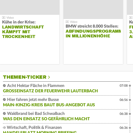
Kühe in der Krise:
BMW streicht 8.000 Stellen:
LANDWIRTSCHAFT
F
ABFINDUNGSPROGRAMM
KÄMPFT MIT
3
IN MILLIONENHÖHE
TROCKENHEIT
A
THEMEN-TICKER
Acht Hektar Fläche in Flammen
07:08
GROSSEINSATZ DER FEUERWEHR LAUTERBACH
Hier fahren jetzt mehr Busse
06:56
MAIN-KINZIG-KREIS BAUT BUS-ANGEBOT AUS
Waldbrand bei Bad Schwalbach
06:38
WAS DEN EINSATZ SO GEFÄHRLICH MACHT
Wirtschaft, Politik & Finanzen
06:36