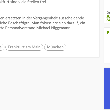
rt sind viele Stellen frei.
r
Dr
J
gen ersetzten in der Vergangenheit ausscheidende
A
zliche Beschäftigte. Man fokussiere sich darauf, ein
lärte Personalvorstand Michael Niggemann.
P
e
Frankfurt am Main
München