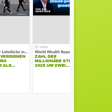
Kosten der Lohnlücke in der EU:
World Wealth Report:
 VERDIENEN
ZAHL DER
URO
MILLIONÄRE STEIGT
SONNENST
R ALS…
2025 UM ZWEI…
HÜHNERST