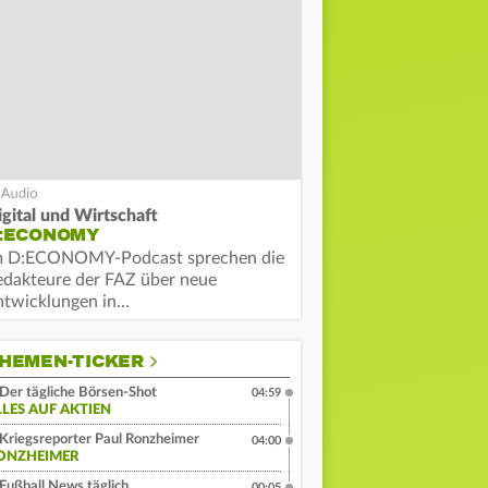
igital und Wirtschaft
:ECONOMY
m D:ECONOMY-Podcast sprechen die
edakteure der FAZ über neue
ntwicklungen in…
HEMEN-TICKER
Der tägliche Börsen-Shot
04:59
LLES AUF AKTIEN
Kriegsreporter Paul Ronzheimer
04:00
ONZHEIMER
Fußball News täglich
00:05