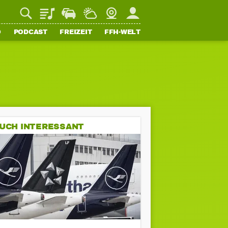
Playlist
Staupilot
Wetter
Webcam
Mein FFH
O
PODCAST
FREIZEIT
FFH-WELT
UCH INTERESSANT