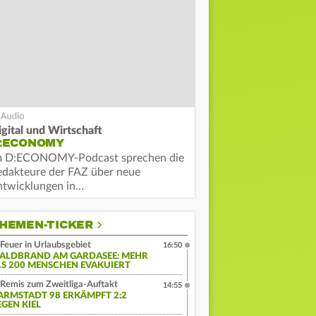
igital und Wirtschaft
:ECONOMY
m D:ECONOMY-Podcast sprechen die
edakteure der FAZ über neue
ntwicklungen in…
HEMEN-TICKER
Feuer in Urlaubsgebiet
16:50
ALDBRAND AM GARDASEE: MEHR
LS 200 MENSCHEN EVAKUIERT
Remis zum Zweitliga-Auftakt
14:55
ARMSTADT 98 ERKÄMPFT 2:2
EGEN KIEL