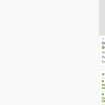
D
D
I
R
E
T
W
A
D
G