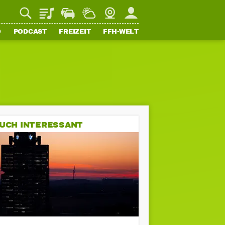
Playlist
Staupilot
Wetter
Webcam
Mein FFH
O
PODCAST
FREIZEIT
FFH-WELT
UCH INTERESSANT