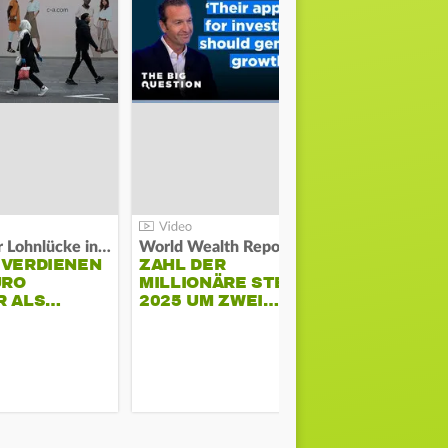
Kosten der Lohnlücke in der EU:
World Wealth Report:
 VERDIENEN
ZAHL DER
URO
MILLIONÄRE STEIGT
SONNENST
R ALS…
2025 UM ZWEI…
HÜHNERST