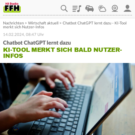
Playlist
Staupilot
Wetter
Webcam
Mein
Nachrichten
>
Wirtschaft aktuell
>
Chatbot ChatGPT lernt dazu - KI-Tool
merkt sich Nutzer-Infos
14.02.2024, 08:47 Uhr
Chatbot ChatGPT lernt dazu
KI-TOOL MERKT SICH BALD NUTZER-
INFOS