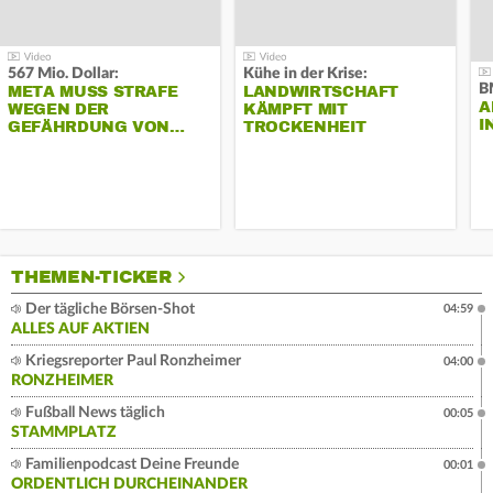
567 Mio. Dollar:
Kühe in der Krise:
B
META MUSS STRAFE
LANDWIRTSCHAFT
A
WEGEN DER
KÄMPFT MIT
I
GEFÄHRDUNG VON…
TROCKENHEIT
THEMEN-TICKER
Der tägliche Börsen-Shot
04:59
ALLES AUF AKTIEN
Kriegsreporter Paul Ronzheimer
04:00
RONZHEIMER
Fußball News täglich
00:05
STAMMPLATZ
Familienpodcast Deine Freunde
00:01
ORDENTLICH DURCHEINANDER