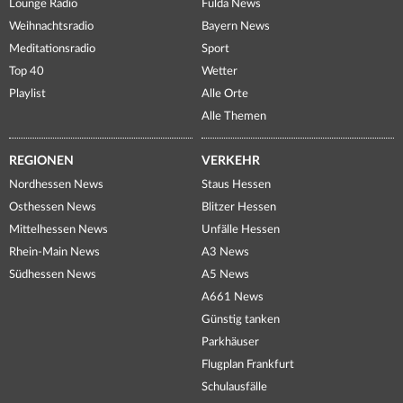
Lounge Radio
Fulda News
Weihnachtsradio
Bayern News
Meditationsradio
Sport
Top 40
Wetter
Playlist
Alle Orte
Alle Themen
REGIONEN
VERKEHR
Nordhessen News
Staus Hessen
Osthessen News
Blitzer Hessen
Mittelhessen News
Unfälle Hessen
Rhein-Main News
A3 News
Südhessen News
A5 News
A661 News
Günstig tanken
Parkhäuser
Flugplan Frankfurt
Schulausfälle