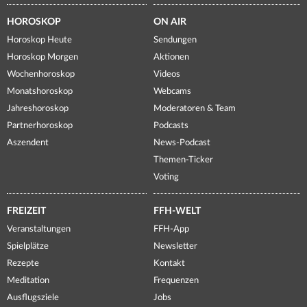
HOROSKOP
ON AIR
Horoskop Heute
Sendungen
Horoskop Morgen
Aktionen
Wochenhoroskop
Videos
Monatshoroskop
Webcams
Jahreshoroskop
Moderatoren & Team
Partnerhoroskop
Podcasts
Aszendent
News-Podcast
Themen-Ticker
Voting
FREIZEIT
FFH-WELT
Veranstaltungen
FFH-App
Spielplätze
Newsletter
Rezepte
Kontakt
Meditation
Frequenzen
Ausflugsziele
Jobs