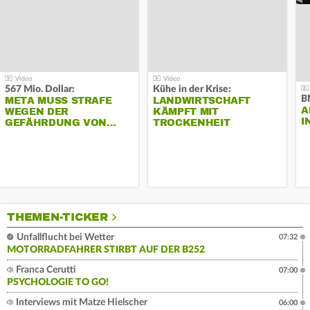
567 Mio. Dollar:
Kühe in der Krise:
B
META MUSS STRAFE
LANDWIRTSCHAFT
A
WEGEN DER
KÄMPFT MIT
I
GEFÄHRDUNG VON…
TROCKENHEIT
THEMEN-TICKER
Unfallflucht bei Wetter
07:32
MOTORRADFAHRER STIRBT AUF DER B252
Franca Cerutti
07:00
PSYCHOLOGIE TO GO!
Interviews mit Matze Hielscher
06:00