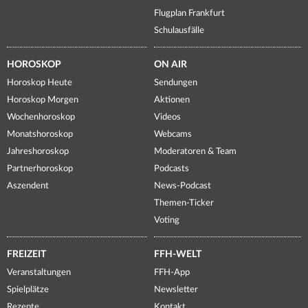
Flugplan Frankfurt
Schulausfälle
HOROSKOP
ON AIR
Horoskop Heute
Sendungen
Horoskop Morgen
Aktionen
Wochenhoroskop
Videos
Monatshoroskop
Webcams
Jahreshoroskop
Moderatoren & Team
Partnerhoroskop
Podcasts
Aszendent
News-Podcast
Themen-Ticker
Voting
FREIZEIT
FFH-WELT
Veranstaltungen
FFH-App
Spielplätze
Newsletter
Rezepte
Kontakt