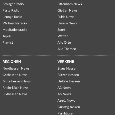
Schlager Radio
Offenbach News
Party Radio
Gießen News
Lounge Radio
Fulda News
Weihnachtsradio
Bayern News
Meditationsradio
Sport
Top 40
Wetter
Playlist
Alle Orte
Alle Themen
REGIONEN
VERKEHR
Nordhessen News
Staus Hessen
Osthessen News
Blitzer Hessen
Mittelhessen News
Unfälle Hessen
Rhein-Main News
A3 News
Südhessen News
A5 News
A661 News
Günstig tanken
Parkhäuser