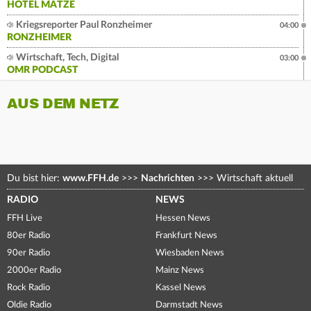
HOTEL MATZE
Kriegsreporter Paul Ronzheimer
04:00
RONZHEIMER
Wirtschaft, Tech, Digital
03:00
OMR PODCAST
AUS DEM NETZ
Du bist hier:
www.FFH.de
>>>
Nachrichten
>>>
Wirtschaft aktuell
RADIO
NEWS
FFH Live
Hessen News
80er Radio
Frankfurt News
90er Radio
Wiesbaden News
2000er Radio
Mainz News
Rock Radio
Kassel News
Oldie Radio
Darmstadt News