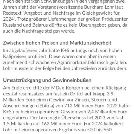
Nach den starken Schwankungen in den vergangenen zwei
Jahren sieht der Vorstandsvorsitzende Burkhard Lohr laut
Redetext "Angebot und Nachfrage im Gleichgewicht für
2024". Trotz größerer Liefermengen der großen Produzenten
Russland und Belarus dürfte es kein Überangebot geben, da
auch die Nachfrage steigen werde.
Zwischen hohen Preisen und Marktunsicherheit
Im abgelaufenen Jahr hatte K+S anfangs noch von hohen
Kalipreisen profitiert. Diese waren dann aber in einem
zunehmend schwächeren Agrarmarktumfeld rasch gefallen.
Lohr musste in der Folge bei den Jahreszielen zurückrudern.
Umsatzrückgang und Gewinneinbußen
Am Ende erreichte der MDax-Konzern bei einem Rückgang
des Jahresumsatzes um fast ein Drittel auf knapp 3,9
Milliarden Euro einen Gewinn vor Zinsen, Steuern und
Abschreibungen (Ebitda) von 712 Millionen Euro. 2022 hatte
K+S noch einen operativen Gewinn von 2,4 Milliarden Euro
eingefahren. Der bereinigte Überschuss fiel 2023 von fast
1,5 Milliarden auf 162 Millionen Euro. Für 2024 kalkuliert
Lohr mit einem operativen Ergebnis von 500 bis 650