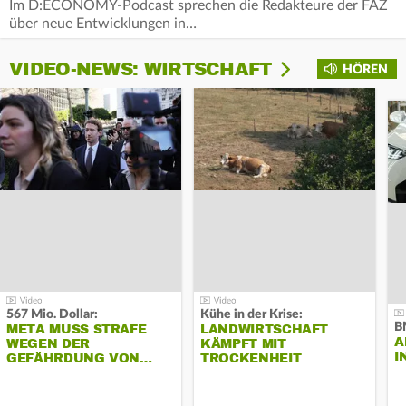
Im D:ECONOMY-Podcast sprechen die Redakteure der FAZ
über neue Entwicklungen in…
VIDEO-NEWS: WIRTSCHAFT
HÖREN
567 Mio. Dollar:
Kühe in der Krise:
B
META MUSS STRAFE
LANDWIRTSCHAFT
A
WEGEN DER
KÄMPFT MIT
I
GEFÄHRDUNG VON…
TROCKENHEIT