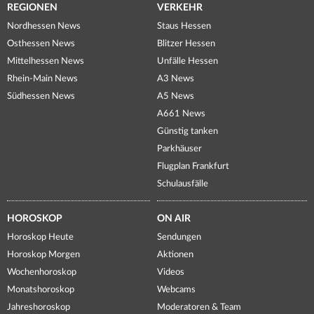
REGIONEN
VERKEHR
Nordhessen News
Staus Hessen
Osthessen News
Blitzer Hessen
Mittelhessen News
Unfälle Hessen
Rhein-Main News
A3 News
Südhessen News
A5 News
A661 News
Günstig tanken
Parkhäuser
Flugplan Frankfurt
Schulausfälle
HOROSKOP
ON AIR
Horoskop Heute
Sendungen
Horoskop Morgen
Aktionen
Wochenhoroskop
Videos
Monatshoroskop
Webcams
Jahreshoroskop
Moderatoren & Team