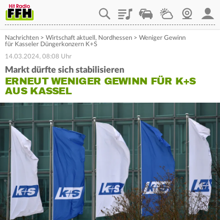
Playlist
Staupilot
Wetter
Webcam
Mein
Nachrichten
>
Wirtschaft aktuell
,
Nordhessen
>
Weniger Gewinn
für Kasseler Düngerkonzern K+S
14.03.2024, 08:08 Uhr
Markt dürfte sich stabilisieren
ERNEUT WENIGER GEWINN FÜR K+S
AUS KASSEL