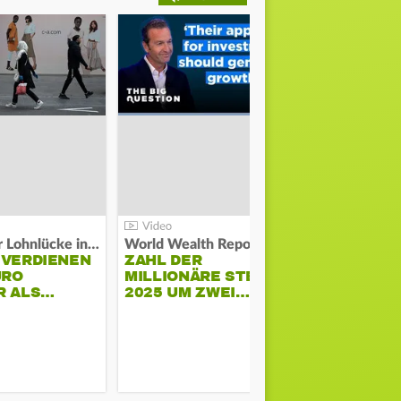
Kosten der Lohnlücke in der EU:
World Wealth Report:
 VERDIENEN
ZAHL DER
URO
MILLIONÄRE STEIGT
SONNENST
R ALS…
2025 UM ZWEI…
HÜHNERST