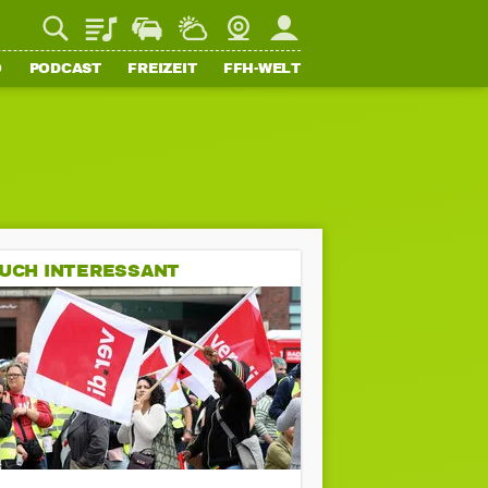
Playlist
Staupilot
Wetter
Webcam
Mein FFH
O
PODCAST
FREIZEIT
FFH-WELT
UCH INTERESSANT