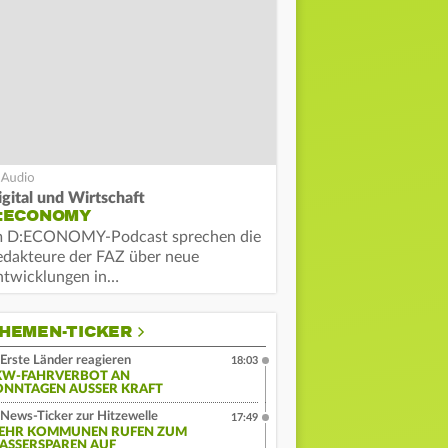
igital und Wirtschaft
:ECONOMY
m D:ECONOMY-Podcast sprechen die
edakteure der FAZ über neue
ntwicklungen in…
HEMEN-TICKER
Erste Länder reagieren
18:03
KW-FAHRVERBOT AN
ONNTAGEN AUSSER KRAFT
News-Ticker zur Hitzewelle
17:49
EHR KOMMUNEN RUFEN ZUM
ASSERSPAREN AUF