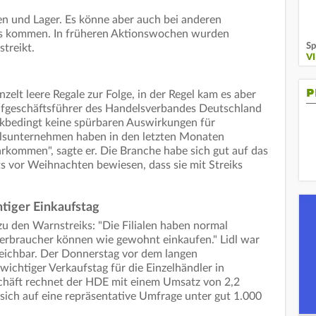
len und Lager. Es könne aber auch bei anderen
s kommen. In früheren Aktionswochen wurden
Sp
treikt.
V
P
zelt leere Regale zur Folge, in der Regel kam es aber
rifgeschäftsführer des Handelsverbandes Deutschland
ikbedingt keine spürbaren Auswirkungen für
sunternehmen haben in den letzten Monaten
larkommen", sagte er. Die Branche habe sich gut auf das
ts vor Weihnachten bewiesen, dass sie mit Streiks
tiger Einkaufstag
zu den Warnstreiks: "Die Filialen haben normal
Verbraucher können wie gewohnt einkaufen." Lidl war
reichbar. Der Donnerstag vor dem langen
ichtiger Verkaufstag für die Einzelhändler in
chäft rechnet der HDE mit einem Umsatz von 2,2
 sich auf eine repräsentative Umfrage unter gut 1.000