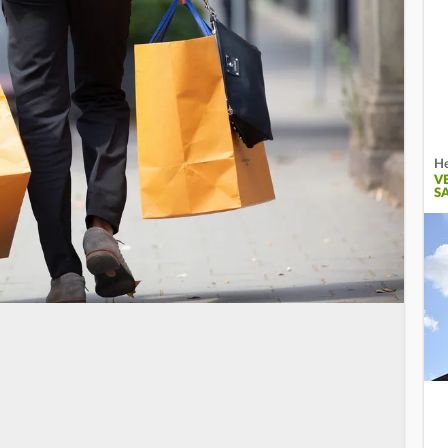
He
V
S