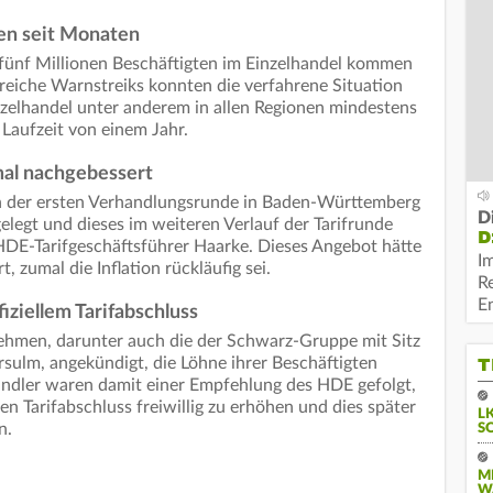
en seit Monaten
 fünf Millionen Beschäftigten im Einzelhandel kommen
reiche Warnstreiks konnten die verfahrene Situation
inzelhandel unter anderem in allen Regionen mindestens
Laufzeit von einem Jahr.
mal nachgebessert
 in der ersten Verhandlungsrunde in Baden-Württemberg
D
elegt und dieses im weiteren Verlauf der Tarifrunde
D
HDE-Tarifgeschäftsführer Haarke. Dieses Angebot hätte
I
 zumal die Inflation rückläufig sei.
R
E
iziellem Tarifabschluss
nehmen, darunter auch die der Schwarz-Gruppe mit Sitz
T
ulm, angekündigt, die Löhne ihrer Beschäftigten
ändler waren damit einer Empfehlung des HDE gefolgt,
len Tarifabschluss freiwillig zu erhöhen und dies später
L
n.
S
M
W