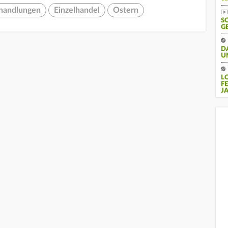
rhandlungen
Einzelhandel
Ostern
S
G
D
U
L
F
J