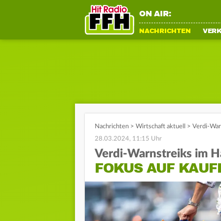
ON AIR:
NACHRICHTEN
VER
Nachrichten
>
Wirtschaft aktuell
>
Verdi-Warn
28.03.2024, 11:15 Uhr
Verdi-Warnstreiks im H
FOKUS AUF KAUF