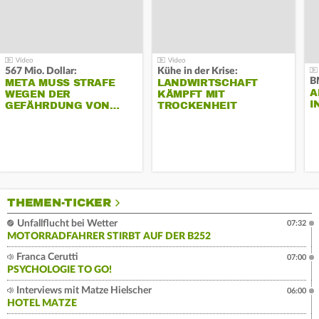
567 Mio. Dollar:
Kühe in der Krise:
B
META MUSS STRAFE
LANDWIRTSCHAFT
A
WEGEN DER
KÄMPFT MIT
I
GEFÄHRDUNG VON…
TROCKENHEIT
THEMEN-TICKER
Unfallflucht bei Wetter
07:32
MOTORRADFAHRER STIRBT AUF DER B252
Franca Cerutti
07:00
PSYCHOLOGIE TO GO!
Interviews mit Matze Hielscher
06:00
HOTEL MATZE