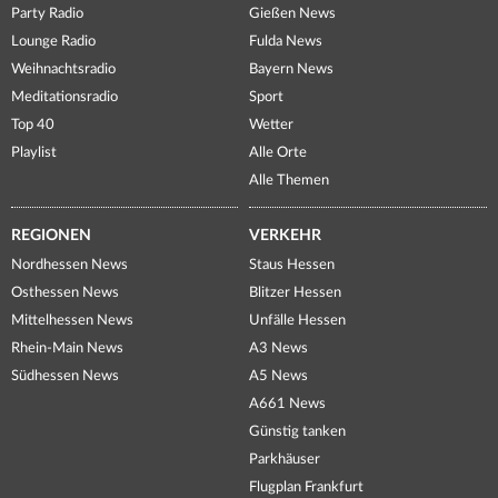
Party Radio
Gießen News
Lounge Radio
Fulda News
Weihnachtsradio
Bayern News
Meditationsradio
Sport
Top 40
Wetter
Playlist
Alle Orte
Alle Themen
REGIONEN
VERKEHR
Nordhessen News
Staus Hessen
Osthessen News
Blitzer Hessen
Mittelhessen News
Unfälle Hessen
Rhein-Main News
A3 News
Südhessen News
A5 News
A661 News
Günstig tanken
Parkhäuser
Flugplan Frankfurt