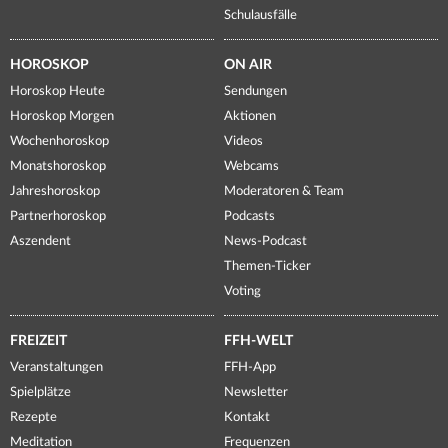
Schulausfälle
HOROSKOP
ON AIR
Horoskop Heute
Sendungen
Horoskop Morgen
Aktionen
Wochenhoroskop
Videos
Monatshoroskop
Webcams
Jahreshoroskop
Moderatoren & Team
Partnerhoroskop
Podcasts
Aszendent
News-Podcast
Themen-Ticker
Voting
FREIZEIT
FFH-WELT
Veranstaltungen
FFH-App
Spielplätze
Newsletter
Rezepte
Kontakt
Meditation
Frequenzen