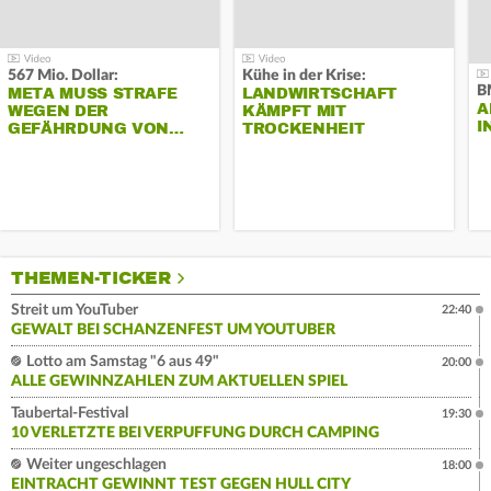
567 Mio. Dollar:
Kühe in der Krise:
B
META MUSS STRAFE
LANDWIRTSCHAFT
A
WEGEN DER
KÄMPFT MIT
I
GEFÄHRDUNG VON…
TROCKENHEIT
THEMEN-TICKER
Streit um YouTuber
22:40
GEWALT BEI SCHANZENFEST UM YOUTUBER
Lotto am Samstag "6 aus 49"
20:00
ALLE GEWINNZAHLEN ZUM AKTUELLEN SPIEL
Taubertal-Festival
19:30
10 VERLETZTE BEI VERPUFFUNG DURCH CAMPING
Weiter ungeschlagen
18:00
EINTRACHT GEWINNT TEST GEGEN HULL CITY