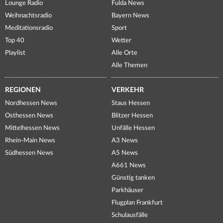
Lounge Radio
Fulda News
Weihnachtsradio
Bayern News
Meditationsradio
Sport
Top 40
Wetter
Playlist
Alle Orte
Alle Themen
REGIONEN
VERKEHR
Nordhessen News
Staus Hessen
Osthessen News
Blitzer Hessen
Mittelhessen News
Unfälle Hessen
Rhein-Main News
A3 News
Südhessen News
A5 News
A661 News
Günstig tanken
Parkhäuser
Flugplan Frankfurt
Schulausfälle