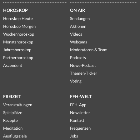
HOROSKOP
ON AIR
Horoskop Heute
Sendungen
Horoskop Morgen
Aktionen
Wochenhoroskop
Videos
Monatshoroskop
Webcams
Jahreshoroskop
Moderatoren & Team
Partnerhoroskop
Podcasts
Aszendent
News-Podcast
Themen-Ticker
Voting
FREIZEIT
FFH-WELT
Veranstaltungen
FFH-App
Spielplätze
Newsletter
Rezepte
Kontakt
Meditation
Frequenzen
Ausflugsziele
Jobs