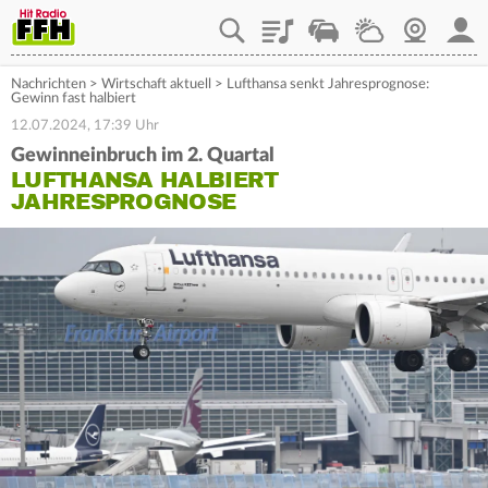
Playlist
Staupilot
Wetter
Webcam
Mein
Nachrichten
>
Wirtschaft aktuell
>
Lufthansa senkt Jahresprognose:
Gewinn fast halbiert
12.07.2024, 17:39 Uhr
Gewinneinbruch im 2. Quartal
LUFTHANSA HALBIERT
JAHRESPROGNOSE