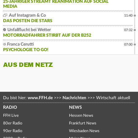
25-JÄHRIGER STREAMT REANIMATION AUF SOCIAL
MEDIA
Auf Instagram & Co
11:40
DAS POSTEN DIE STARS
Unfallflucht bei Wetter
07:32
MOTORRADFAHRER STIRBT AUF DER B252
Franca Cerutti
07:00
PSYCHOLOGIE TO GO!
AUS DEM NETZ
Du bist hier:
www.FFH.de
>>>
Nachrichten
>>>
Wirtschaft aktuell
RADIO
NEWS
FFH Live
Hessen News
80er Radio
Frankfurt News
90er Radio
Wiesbaden News