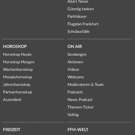
A661 News
Günstig tanken
Parkhäuser
Flugplan Frankfurt
Schulausfälle
HOROSKOP
ON AIR
Horoskop Heute
Sendungen
Horoskop Morgen
Aktionen
Wochenhoroskop
Videos
Monatshoroskop
Webcams
Jahreshoroskop
Moderatoren & Team
Partnerhoroskop
Podcasts
Aszendent
News-Podcast
Themen-Ticker
Voting
FREIZEIT
FFH-WELT