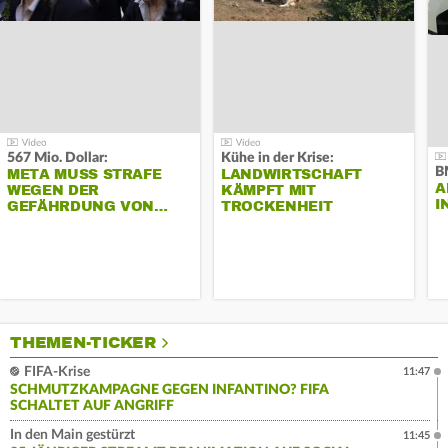
567 Mio. Dollar:
Kühe in der Krise:
B
META MUSS STRAFE
LANDWIRTSCHAFT
A
WEGEN DER
KÄMPFT MIT
I
GEFÄHRDUNG VON…
TROCKENHEIT
THEMEN-TICKER
FIFA-Krise
11:47
SCHMUTZKAMPAGNE GEGEN INFANTINO? FIFA
SCHALTET AUF ANGRIFF
In den Main gestürzt
11:45