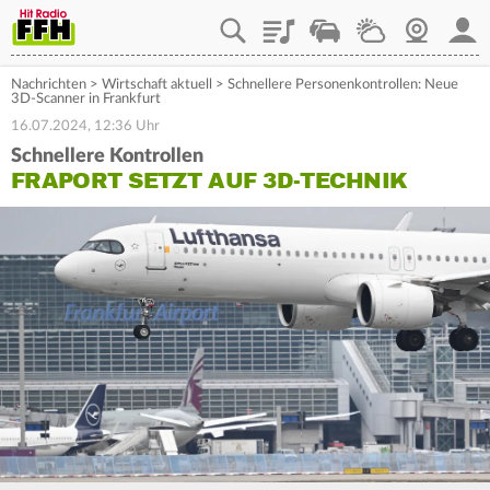
Playlist
Staupilot
Wetter
Webcam
Mein
Nachrichten
>
Wirtschaft aktuell
>
Schnellere Personenkontrollen: Neue
3D-Scanner in Frankfurt
16.07.2024, 12:36 Uhr
Schnellere Kontrollen
FRAPORT SETZT AUF 3D-TECHNIK