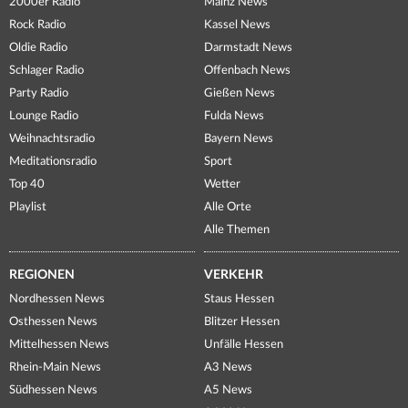
2000er Radio
Mainz News
Rock Radio
Kassel News
Oldie Radio
Darmstadt News
Schlager Radio
Offenbach News
Party Radio
Gießen News
Lounge Radio
Fulda News
Weihnachtsradio
Bayern News
Meditationsradio
Sport
Top 40
Wetter
Playlist
Alle Orte
Alle Themen
REGIONEN
VERKEHR
Nordhessen News
Staus Hessen
Osthessen News
Blitzer Hessen
Mittelhessen News
Unfälle Hessen
Rhein-Main News
A3 News
Südhessen News
A5 News