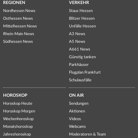
REGIONEN
VERKEHR
Nordhessen News
Staus Hessen
Osthessen News
Blitzer Hessen
Mittelhessen News
Unfälle Hessen
Rhein-Main News
A3 News
Südhessen News
A5 News
A661 News
Günstig tanken
Parkhäuser
Flugplan Frankfurt
Schulausfälle
HOROSKOP
ON AIR
Horoskop Heute
Sendungen
Horoskop Morgen
Aktionen
Wochenhoroskop
Videos
Monatshoroskop
Webcams
Jahreshoroskop
Moderatoren & Team