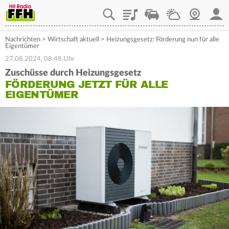
Playlist
Staupilot
Wetter
Webcam
Mein
Nachrichten
>
Wirtschaft aktuell
>
Heizungsgesetz: Förderung nun für alle
Eigentümer
27.08.2024, 08:48 Uhr
Zuschüsse durch Heizungsgesetz
FÖRDERUNG JETZT FÜR ALLE
EIGENTÜMER