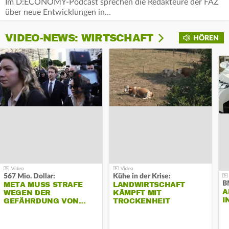
Im D:ECONOMY-Podcast sprechen die Redakteure der FAZ
über neue Entwicklungen in…
VIDEO-NEWS: WIRTSCHAFT
HÖREN
567 Mio. Dollar:
Kühe in der Krise:
B
META MUSS STRAFE
LANDWIRTSCHAFT
A
WEGEN DER
KÄMPFT MIT
I
GEFÄHRDUNG VON…
TROCKENHEIT