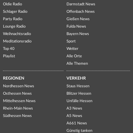
Oldie Radio
Darmstadt News
Schlager Radio
Offenbach News
Party Radio
Gießen News
Lounge Radio
Fulda News
Weihnachtsradio
Bayern News
Meditationsradio
Sport
Top 40
Wetter
Playlist
Alle Orte
Alle Themen
REGIONEN
VERKEHR
Nordhessen News
Staus Hessen
Osthessen News
Blitzer Hessen
Mittelhessen News
Unfälle Hessen
Rhein-Main News
A3 News
Südhessen News
A5 News
A661 News
Günstig tanken