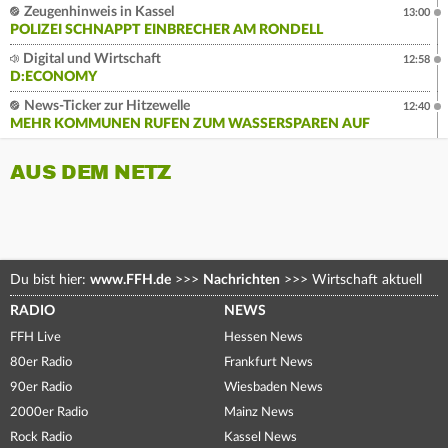
Zeugenhinweis in Kassel
13:00
POLIZEI SCHNAPPT EINBRECHER AM RONDELL
Digital und Wirtschaft
12:58
D:ECONOMY
News-Ticker zur Hitzewelle
12:40
MEHR KOMMUNEN RUFEN ZUM WASSERSPAREN AUF
AUS DEM NETZ
Du bist hier:
www.FFH.de
>>>
Nachrichten
>>>
Wirtschaft aktuell
RADIO
NEWS
FFH Live
Hessen News
80er Radio
Frankfurt News
90er Radio
Wiesbaden News
2000er Radio
Mainz News
Rock Radio
Kassel News