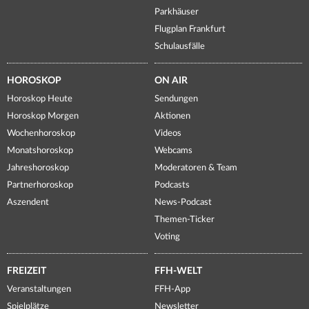
Parkhäuser
Flugplan Frankfurt
Schulausfälle
HOROSKOP
ON AIR
Horoskop Heute
Sendungen
Horoskop Morgen
Aktionen
Wochenhoroskop
Videos
Monatshoroskop
Webcams
Jahreshoroskop
Moderatoren & Team
Partnerhoroskop
Podcasts
Aszendent
News-Podcast
Themen-Ticker
Voting
FREIZEIT
FFH-WELT
Veranstaltungen
FFH-App
Spielplätze
Newsletter