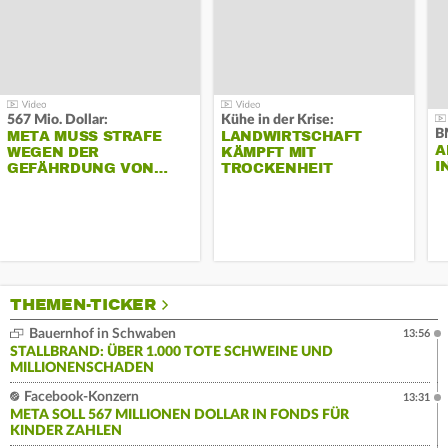
567 Mio. Dollar:
Kühe in der Krise:
B
META MUSS STRAFE
LANDWIRTSCHAFT
A
WEGEN DER
KÄMPFT MIT
I
GEFÄHRDUNG VON…
TROCKENHEIT
THEMEN-TICKER
Bauernhof in Schwaben
13:56
STALLBRAND: ÜBER 1.000 TOTE SCHWEINE UND
MILLIONENSCHADEN
Facebook-Konzern
13:31
META SOLL 567 MILLIONEN DOLLAR IN FONDS FÜR
KINDER ZAHLEN