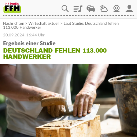
Playlist
Staupilot
Wetter
Webcam
Mein
Nachrichten
>
Wirtschaft aktuell
>
Laut Studie: Deutschland fehlen
113.000 Handwerker
20.09.2024, 16:44 Uhr
Ergebnis einer Studie
DEUTSCHLAND FEHLEN 113.000
HANDWERKER