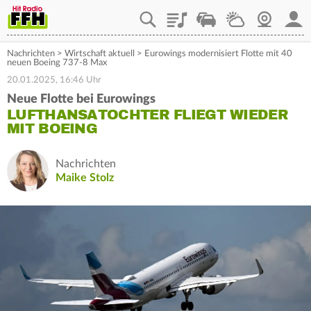
Playlist
Staupilot
Wetter
Webcam
Mein
Nachrichten
>
Wirtschaft aktuell
>
Eurowings modernisiert Flotte mit 40
neuen Boeing 737-8 Max
20.01.2025, 16:46 Uhr
Neue Flotte bei Eurowings
LUFTHANSATOCHTER FLIEGT WIEDER
MIT BOEING
Nachrichten
Maike Stolz