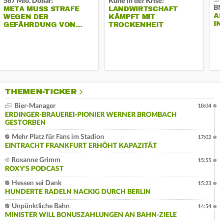
567 Mio. Dollar:
Kühe in der Krise:
B
META MUSS STRAFE
LANDWIRTSCHAFT
A
WEGEN DER
KÄMPFT MIT
I
GEFÄHRDUNG VON…
TROCKENHEIT
THEMEN-TICKER
Bier-Manager
18:04
ERDINGER-BRAUEREI-PIONIER WERNER BROMBACH
GESTORBEN
Mehr Platz für Fans im Stadion
17:02
EINTRACHT FRANKFURT ERHÖHT KAPAZITÄT
Roxanne Grimm
15:55
ROXY'S PODCAST
Hessen sei Dank
15:23
HUNDERTE RADELN NACKIG DURCH BERLIN
Unpünktliche Bahn
14:54
MINISTER WILL BONUSZAHLUNGEN AN BAHN-ZIELE