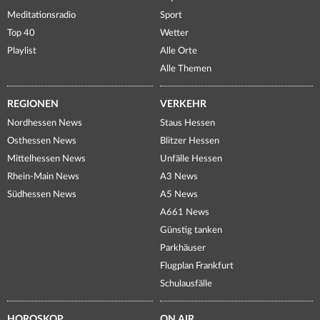
Meditationsradio
Sport
Top 40
Wetter
Playlist
Alle Orte
Alle Themen
REGIONEN
VERKEHR
Nordhessen News
Staus Hessen
Osthessen News
Blitzer Hessen
Mittelhessen News
Unfälle Hessen
Rhein-Main News
A3 News
Südhessen News
A5 News
A661 News
Günstig tanken
Parkhäuser
Flugplan Frankfurt
Schulausfälle
HOROSKOP
ON AIR