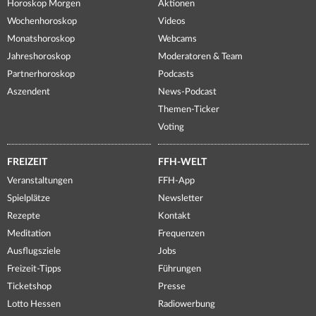
Horoskop Morgen
Aktionen
Wochenhoroskop
Videos
Monatshoroskop
Webcams
Jahreshoroskop
Moderatoren & Team
Partnerhoroskop
Podcasts
Aszendent
News-Podcast
Themen-Ticker
Voting
FREIZEIT
FFH-WELT
Veranstaltungen
FFH-App
Spielplätze
Newsletter
Rezepte
Kontakt
Meditation
Frequenzen
Ausflugsziele
Jobs
Freizeit-Tipps
Führungen
Ticketshop
Presse
Lotto Hessen
Radiowerbung