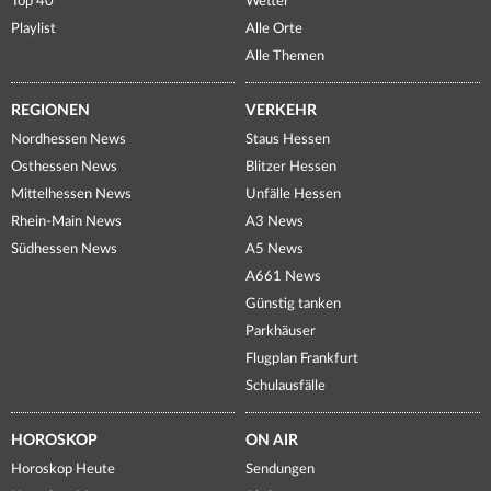
Top 40
Wetter
Playlist
Alle Orte
Alle Themen
REGIONEN
VERKEHR
Nordhessen News
Staus Hessen
Osthessen News
Blitzer Hessen
Mittelhessen News
Unfälle Hessen
Rhein-Main News
A3 News
Südhessen News
A5 News
A661 News
Günstig tanken
Parkhäuser
Flugplan Frankfurt
Schulausfälle
HOROSKOP
ON AIR
Horoskop Heute
Sendungen