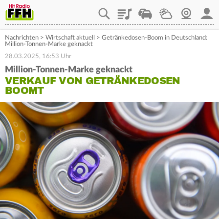
Playlist
Staupilot
Wetter
Webcam
Mein
Nachrichten
>
Wirtschaft aktuell
>
Getränkedosen-Boom in Deutschland:
Million-Tonnen-Marke geknackt
28.03.2025, 16:53 Uhr
Million-Tonnen-Marke geknackt
VERKAUF VON GETRÄNKEDOSEN
BOOMT