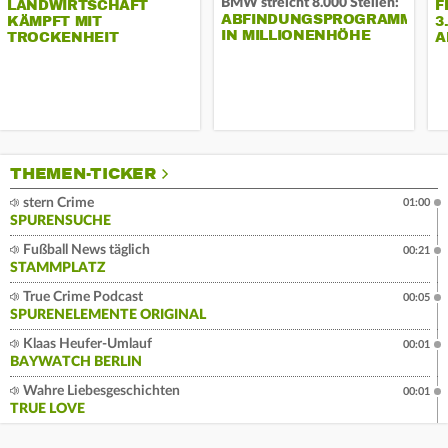
BMW streicht 8.000 Stellen:
LANDWIRTSCHAFT
F
ABFINDUNGSPROGRAMM
KÄMPFT MIT
3
IN MILLIONENHÖHE
TROCKENHEIT
A
THEMEN-TICKER
stern Crime
01:00
SPURENSUCHE
Fußball News täglich
00:21
STAMMPLATZ
True Crime Podcast
00:05
SPURENELEMENTE ORIGINAL
Klaas Heufer-Umlauf
00:01
BAYWATCH BERLIN
Wahre Liebesgeschichten
00:01
TRUE LOVE