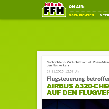
ON AIR:
NACHRICHTEN
VER
Nachrichten
>
Wirtschaft aktuell
,
Rhein-Main
den Flugverkehr
29.11.2025, 12:59 Uhr
Flugsteuerung betroffe
AIRBUS A320-CH
AUF DEN FLUGVE