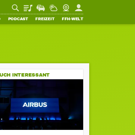
Playlist
Staupilot
Wetter
Webcam
Mein FFH
O
PODCAST
FREIZEIT
FFH-WELT
UCH INTERESSANT