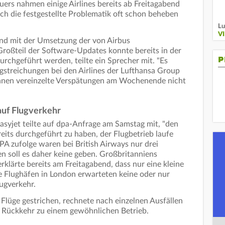
rs nahmen einige Airlines bereits ab Freitagabend
ch die festgestellte Problematik oft schon beheben
Lu
V
nd mit der Umsetzung der von Airbus
oßteil der Software-Updates konnte bereits in der
P
chgeführt werden, teilte ein Sprecher mit. "Es
gstreichungen bei den Airlines der Lufthansa Group
önnen vereinzelte Verspätungen am Wochenende nicht
auf Flugverkehr
Easyjet teilte auf dpa-Anfrage am Samstag mit, "den
eits durchgeführt zu haben, der Flugbetrieb laufe
A zufolge waren bei British Airways nur drei
n soll es daher keine geben. Großbritanniens
rklärte bereits am Freitagabend, dass nur eine kleine
ie Flughäfen in London erwarteten keine oder nur
lugverkehr.
 Flüge gestrichen, rechnete nach einzelnen Ausfällen
n Rückkehr zu einem gewöhnlichen Betrieb.