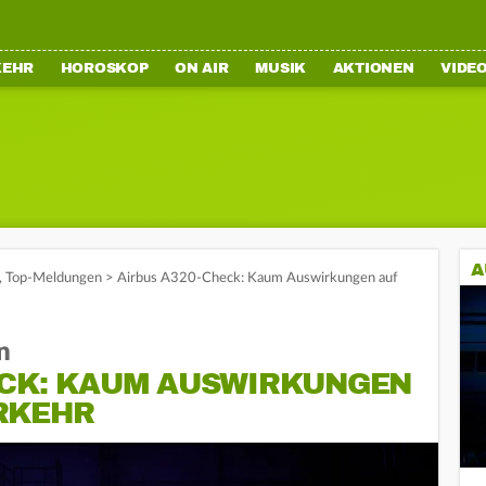
KEHR
HOROSKOP
ON AIR
MUSIK
AKTIONEN
VIDE
A
,
Top-Meldungen
>
Airbus A320-Check: Kaum Auswirkungen auf
n
ECK: KAUM AUSWIRKUNGEN
RKEHR