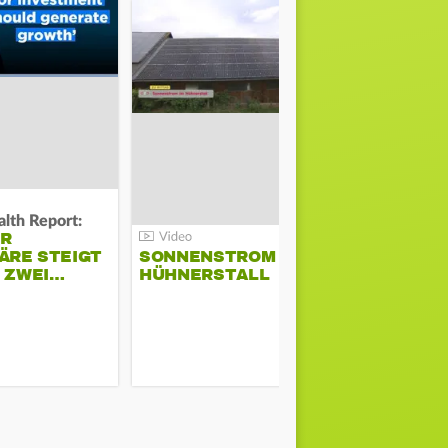
lth Report:
Unter Auflag
ER
EU ERLAU
ÄRE STEIGT
SONNENSTROM IM
PARAMOU
M ZWEI…
HÜHNERSTALL
GEPLANT