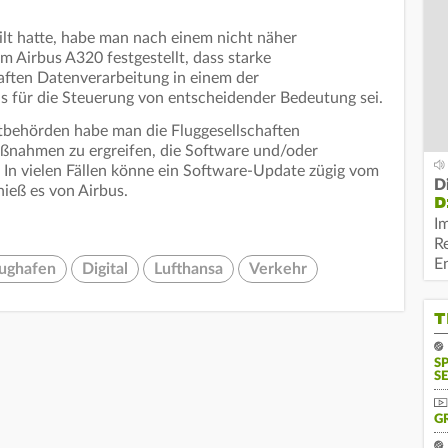
lt hatte, habe man nach einem nicht näher
m Airbus A320 festgestellt, dass starke
aften Datenverarbeitung in einem der
s für die Steuerung von entscheidender Bedeutung sei.
tbehörden habe man die Fluggesellschaften
aßnahmen zu ergreifen, die Software und/oder
 In vielen Fällen könne ein Software-Update zügig vom
D
eß es von Airbus.
D
I
R
E
lughafen
Digital
Lufthansa
Verkehr
T
S
SE
G