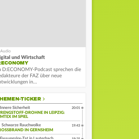
igital und Wirtschaft
:ECONOMY
m D:ECONOMY-Podcast sprechen die
edakteure der FAZ über neue
ntwicklungen in…
HEMEN-TICKER
Innere Sicherheit
20:01
PRENGSTOFF-DROHNE IN LEIPZIG:
MTEX IM SPIEL
Schwarze Rauchwolke
19:43
ROSSBRAND IN GERNSHEIM
Fassungslos-Tat in Lauterbach
19:25