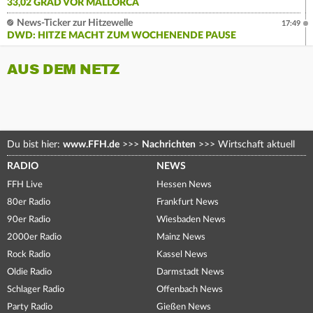
33,02 GRAD VOR MALLORCA
News-Ticker zur Hitzewelle
17:49
DWD: HITZE MACHT ZUM WOCHENENDE PAUSE
AUS DEM NETZ
Du bist hier:
www.FFH.de
>>>
Nachrichten
>>>
Wirtschaft aktuell
RADIO
NEWS
FFH Live
Hessen News
80er Radio
Frankfurt News
90er Radio
Wiesbaden News
2000er Radio
Mainz News
Rock Radio
Kassel News
Oldie Radio
Darmstadt News
Schlager Radio
Offenbach News
Party Radio
Gießen News