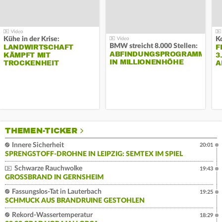
Kühe in der Krise:
BMW streicht 8.000 Stellen:
LANDWIRTSCHAFT
F
ABFINDUNGSPROGRAMM
KÄMPFT MIT
3
IN MILLIONENHÖHE
TROCKENHEIT
A
THEMEN-TICKER
Innere Sicherheit
20:01
SPRENGSTOFF-DROHNE IN LEIPZIG: SEMTEX IM SPIEL
Schwarze Rauchwolke
19:43
GROSSBRAND IN GERNSHEIM
Fassungslos-Tat in Lauterbach
19:25
SCHMUCK AUS BRANDRUINE GESTOHLEN
Rekord-Wassertemperatur
18:29