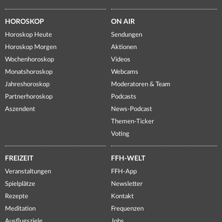
HOROSKOP
ON AIR
Horoskop Heute
Sendungen
Horoskop Morgen
Aktionen
Wochenhoroskop
Videos
Monatshoroskop
Webcams
Jahreshoroskop
Moderatoren & Team
Partnerhoroskop
Podcasts
Aszendent
News-Podcast
Themen-Ticker
Voting
FREIZEIT
FFH-WELT
Veranstaltungen
FFH-App
Spielplätze
Newsletter
Rezepte
Kontakt
Meditation
Frequenzen
Ausflugsziele
Jobs