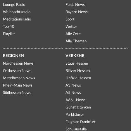
Lounge Radio
Fulda News
Weihnachtsradio
Bayern News
Meditationsradio
Sport
Top 40
Wetter
Playlist
Alle Orte
Alle Themen
REGIONEN
VERKEHR
Nordhessen News
Staus Hessen
Osthessen News
Blitzer Hessen
Mittelhessen News
Unfälle Hessen
Rhein-Main News
A3 News
Südhessen News
A5 News
A661 News
Günstig tanken
Parkhäuser
Flugplan Frankfurt
Schulausfälle