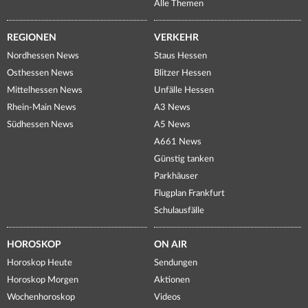
Alle Themen
REGIONEN
VERKEHR
Nordhessen News
Staus Hessen
Osthessen News
Blitzer Hessen
Mittelhessen News
Unfälle Hessen
Rhein-Main News
A3 News
Südhessen News
A5 News
A661 News
Günstig tanken
Parkhäuser
Flugplan Frankfurt
Schulausfälle
HOROSKOP
ON AIR
Horoskop Heute
Sendungen
Horoskop Morgen
Aktionen
Wochenhoroskop
Videos