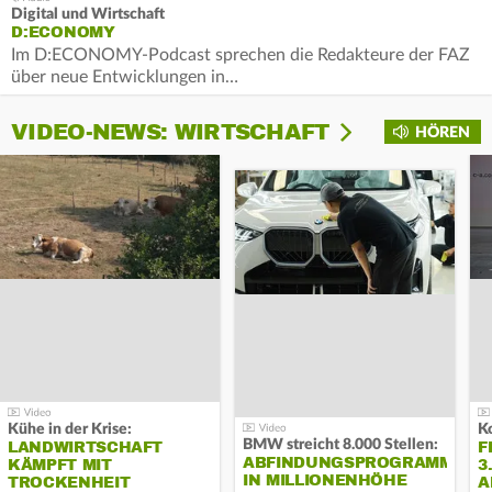
Digital und Wirtschaft
D:ECONOMY
Im D:ECONOMY-Podcast sprechen die Redakteure der FAZ
über neue Entwicklungen in…
VIDEO-NEWS: WIRTSCHAFT
HÖREN
Kühe in der Krise:
BMW streicht 8.000 Stellen:
LANDWIRTSCHAFT
F
ABFINDUNGSPROGRAMM
KÄMPFT MIT
3
IN MILLIONENHÖHE
TROCKENHEIT
A