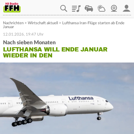
Playlist
Staupilot
Wetter
Webcam
Mein
Nachrichten
>
Wirtschaft aktuell
>
Lufthansa Iran-Flüge starten ab Ende
Januar
12.01.2026, 19:47 Uhr
Nach sieben Monaten
LUFTHANSA WILL ENDE JANUAR
WIEDER IN DEN