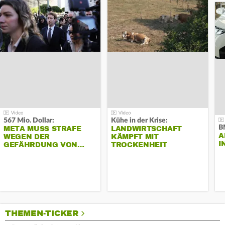
567 Mio. Dollar:
Kühe in der Krise:
B
META MUSS STRAFE
LANDWIRTSCHAFT
A
WEGEN DER
KÄMPFT MIT
I
GEFÄHRDUNG VON…
TROCKENHEIT
THEMEN-TICKER