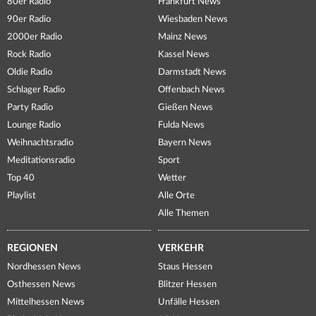
80er Radio
Frankfurt News
90er Radio
Wiesbaden News
2000er Radio
Mainz News
Rock Radio
Kassel News
Oldie Radio
Darmstadt News
Schlager Radio
Offenbach News
Party Radio
Gießen News
Lounge Radio
Fulda News
Weihnachtsradio
Bayern News
Meditationsradio
Sport
Top 40
Wetter
Playlist
Alle Orte
Alle Themen
REGIONEN
VERKEHR
Nordhessen News
Staus Hessen
Osthessen News
Blitzer Hessen
Mittelhessen News
Unfälle Hessen