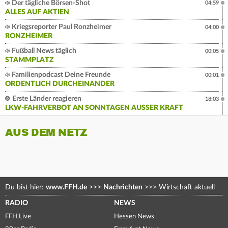
Der tägliche Börsen-Shot
04:59
ALLES AUF AKTIEN
Kriegsreporter Paul Ronzheimer
04:00
RONZHEIMER
Fußball News täglich
00:05
STAMMPLATZ
Familienpodcast Deine Freunde
00:01
ORDENTLICH DURCHEINANDER
Erste Länder reagieren
18:03
LKW-FAHRVERBOT AN SONNTAGEN AUSSER KRAFT
AUS DEM NETZ
Du bist hier:
www.FFH.de
>>>
Nachrichten
>>>
Wirtschaft aktuell
RADIO
NEWS
FFH Live
Hessen News