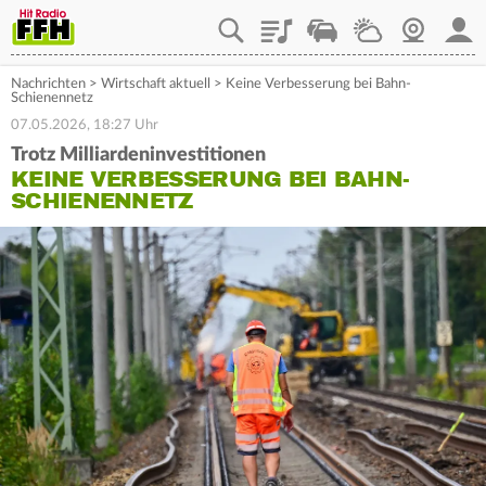
Playlist
Staupilot
Wetter
Webcam
Mein
Nachrichten
>
Wirtschaft aktuell
>
Keine Verbesserung bei Bahn-
Schienennetz
07.05.2026, 18:27 Uhr
Trotz Milliardeninvestitionen
KEINE VERBESSERUNG BEI BAHN-
SCHIENENNETZ