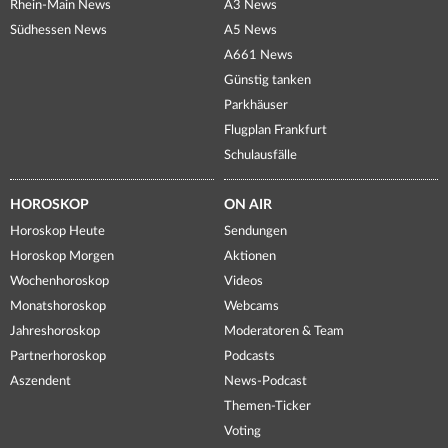
Rhein-Main News
A3 News
Südhessen News
A5 News
A661 News
Günstig tanken
Parkhäuser
Flugplan Frankfurt
Schulausfälle
HOROSKOP
ON AIR
Horoskop Heute
Sendungen
Horoskop Morgen
Aktionen
Wochenhoroskop
Videos
Monatshoroskop
Webcams
Jahreshoroskop
Moderatoren & Team
Partnerhoroskop
Podcasts
Aszendent
News-Podcast
Themen-Ticker
Voting